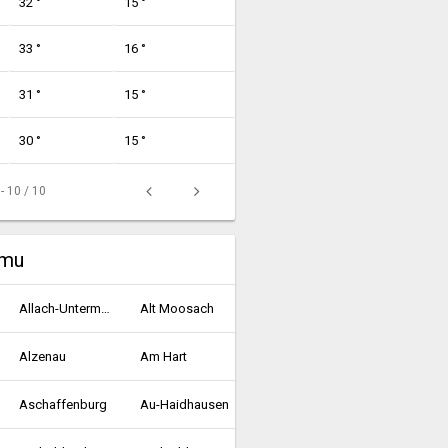
32 °
15 °
33 °
16 °
31 °
15 °
30 °
15 °
 - 10 / 10
umu
Allach-Untermenzing
Alt Moosach
Alzenau
Am Hart
Aschaffenburg
Au-Haidhausen