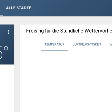
ALLE STÄDTE
Freising für die Stündliche Wettervorh
more_vert
5°
TEMPERATUR
LUFTFEUCHTIGKEIT
W