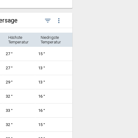
hersage
filter_list
more_vert
Höchste
Niedrigste
Temperatur
Temperatur
27 °
15 °
27 °
13 °
29 °
13 °
32 °
16 °
33 °
16 °
32 °
15 °