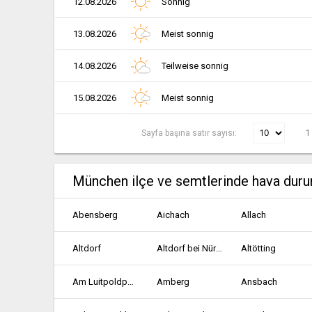
12.08.2026
Sonnig
13.08.2026
Meist sonnig
14.08.2026
Teilweise sonnig
15.08.2026
Meist sonnig
Sayfa başına satır sayısı:
1
München ilçe ve semtlerinde hava dur
Abensberg
Aichach
Allach
Altdorf
Altdorf bei Nürnberg
Altötting
Am Luitpoldpark
Amberg
Ansbach