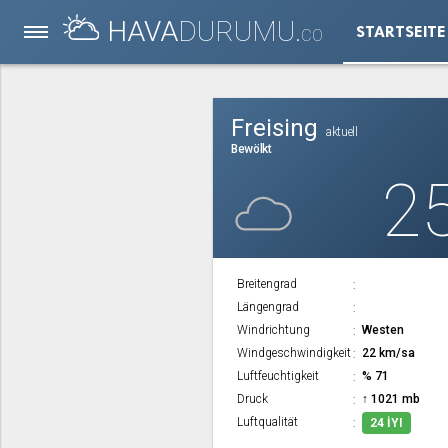
HAVA
DURUMU.
STARTSEITE
CO
Freising
aktuell
Bewölkt
2
Breitengrad
Längengrad
Windrichtung
Westen
Windgeschwindigkeit
22 km/sa
Luftfeuchtigkeit
% 71
Druck
↑ 1021 mb
Luftqualität
24 İYI