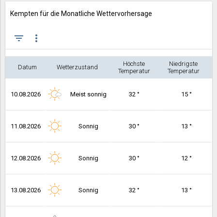
Kempten für die Monatliche Wettervorhersage
filter_list
more_vert
Höchste
Niedrigste
Datum
Wetterzustand
Temperatur
Temperatur
10.08.2026
Meist sonnig
32 °
15 °
11.08.2026
Sonnig
30 °
13 °
12.08.2026
Sonnig
30 °
12 °
13.08.2026
Sonnig
32 °
13 °