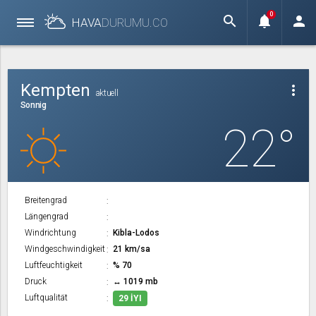
0
search
notifications
person
HAVA
DURUMU.
CO
Kempten
more_vert
aktuell
Sonnig
22°
Breitengrad
Längengrad
Windrichtung
Kibla-Lodos
Windgeschwindigkeit
21 km/sa
Luftfeuchtigkeit
% 70
Druck
↔ 1019 mb
Luftqualität
29 İYI