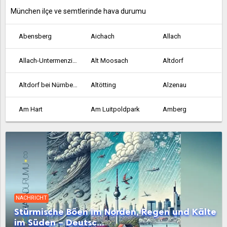
München ilçe ve semtlerinde hava durumu
Abensberg
Aichach
Allach
Allach-Untermenzing
Alt Moosach
Altdorf
Altdorf bei Nürnberg
Altötting
Alzenau
Am Hart
Am Luitpoldpark
Amberg
Ansbach
Aschaffenburg
Au-Haidhausen
Aubing-Lochhausen-Langwied
Aubing-Süd
Augsburg
Bad Abbach
Bad Aibling
Bad Kissingen
NACHRICHT
Bad Neustadt an der Saale
Bad Reichenhall
Bamberg
Stürmische Böen im Norden, Regen und Kälte
im Süden – Deutsc...