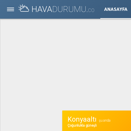
HAVA
DURUMU.
ANASAYFA
CO
Konyaaltı
şu anda
Çoğunlukla güneşli