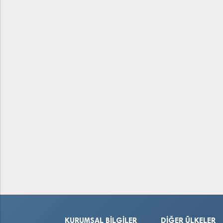
KURUMSAL BILGILER
DIĞER ÜLKELER