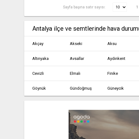
Sayfa başına satır sayısı:
1
Antalya ilçe ve semtlerinde hava durum
Akçay
Akseki
Aksu
Altınyaka
Avsallar
Aydınkent
Cevizli
Elmalı
Finike
Göynük
Gündoğmuş
Güneycik
Kaş
Kemer
Kızıltoprak
Kumluca
Manavgat
Muratpaşa
Yaylaalan
Konyaaltı