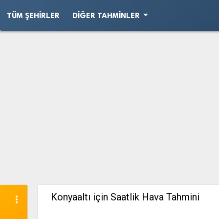
arrow_drop_down
TÜM ŞEHIRLER
DIĞER TAHMINLER
Konyaaltı için Saatlik Hava Tahmini
more_vert