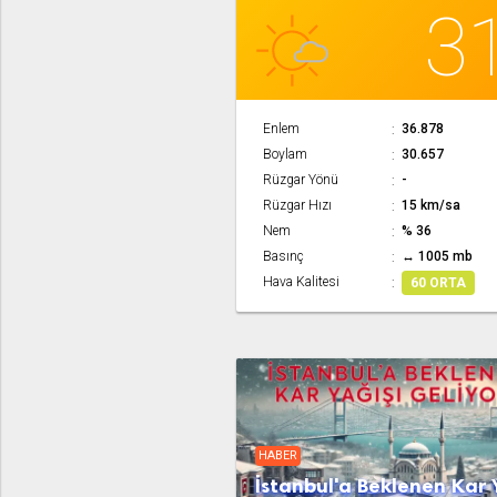
3
Enlem
36.878
Boylam
30.657
Rüzgar Yönü
-
Rüzgar Hızı
15 km/sa
Nem
% 36
Basınç
↔ 1005 mb
Hava Kalitesi
60 ORTA
HABER
İstanbul'a Beklenen Kar 