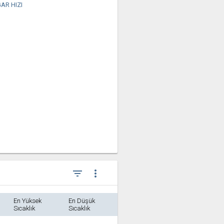
AR HIZI
filter_list
more_vert
En Yüksek
En Düşük
Sıcaklık
Sıcaklık