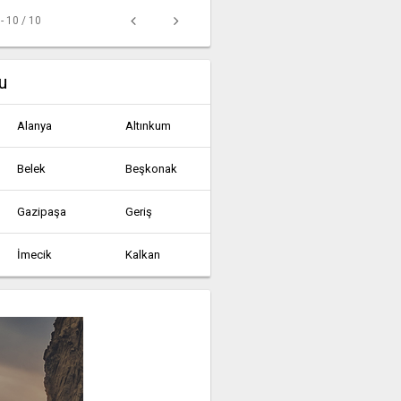
 - 10 / 10
u
Alanya
Altınkum
Belek
Beşkonak
Gazipaşa
Geriş
İmecik
Kalkan
Köprülü
Korkuteli
Serik
Taşağıl