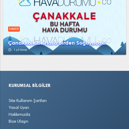
HABER
Çanakkale'de Hava Birden Soğuyacak!
access_time
1 yıl önce
KURUMSAL BILGILER
Site Kullanım Şartları
Yasal Uyarı
Hakkımızda
Bize Ulaşın