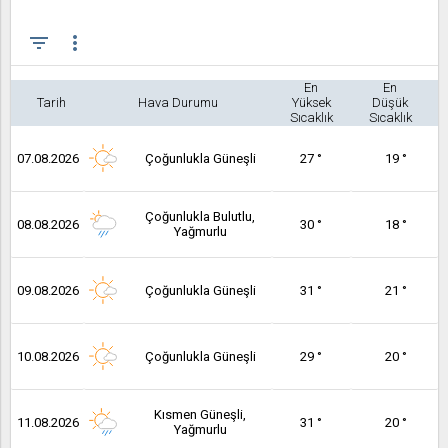
filter_list
more_vert
En
En
Tarih
Hava Durumu
Yüksek
Düşük
Sıcaklık
Sıcaklık
07.08.2026
Çoğunlukla Güneşli
27 °
19 °
Çoğunlukla Bulutlu,
08.08.2026
30 °
18 °
Yağmurlu
09.08.2026
Çoğunlukla Güneşli
31 °
21 °
10.08.2026
Çoğunlukla Güneşli
29 °
20 °
Kısmen Güneşli,
11.08.2026
31 °
20 °
Yağmurlu