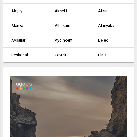
Akçay
Akseki
Aksu
Alanya
Altınkum
Altınyaka
Avsallar
Aydınkent
Belek
Beşkonak
Cevizli
Elmalı
Finike
Gazipaşa
Geriş
Göynük
Gündoğmuş
Güneycik
İmecik
Kalkan
Kaş
Kemer
Kızıltoprak
Köprülü
Korkuteli
Kumluca
Manavgat