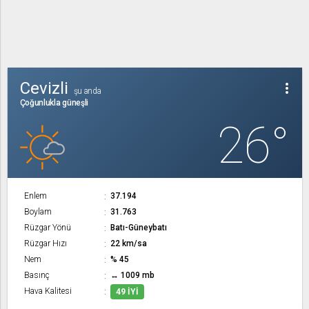
Cevizli
more_vert
şu anda
Çoğunlukla güneşli
26°
Enlem
37.194
Boylam
31.763
Rüzgar Yönü
Batı-Güneybatı
Rüzgar Hızı
22 km/sa
Nem
% 45
Basınç
↔ 1009 mb
Hava Kalitesi
49 İYI