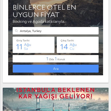
Muratpaşa
Serik
Taşağıl
Yaylaalan
Konyaaltı