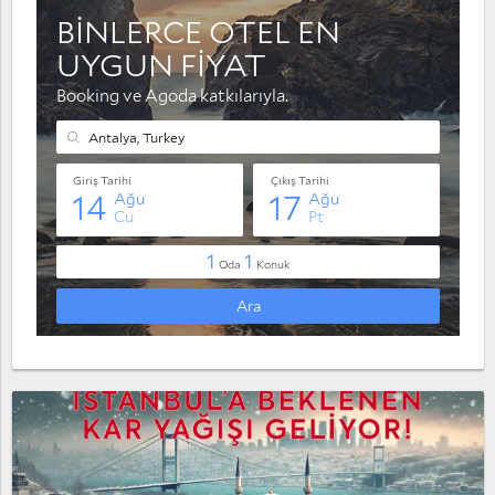
Muratpaşa
Serik
Taşağıl
Yaylaalan
Konyaaltı