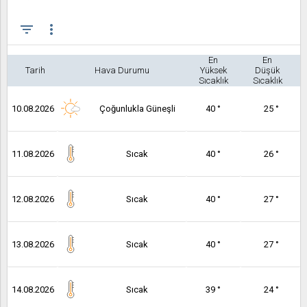
filter_list
more_vert
En
En
Tarih
Hava Durumu
Yüksek
Düşük
Sıcaklık
Sıcaklık
10.08.2026
Çoğunlukla Güneşli
40 °
25 °
11.08.2026
Sıcak
40 °
26 °
12.08.2026
Sıcak
40 °
27 °
13.08.2026
Sıcak
40 °
27 °
14.08.2026
Sıcak
39 °
24 °