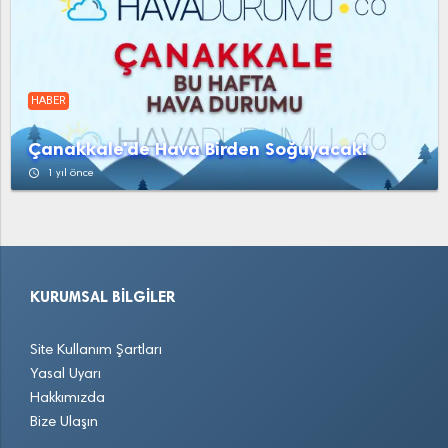
HABER
Çanakkale'de Hava Birden Soğuyacak!
access_time
1 yıl önce
KURUMSAL BILGILER
Site Kullanım Şartları
Yasal Uyarı
Hakkımızda
Bize Ulaşın