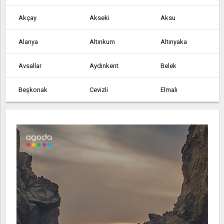
Akçay
Akseki
Aksu
Alanya
Altınkum
Altınyaka
Avsallar
Aydınkent
Belek
Beşkonak
Cevizli
Elmalı
Finike
Gazipaşa
Geriş
Göynük
Gündoğmuş
Güneycik
İmecik
Kalkan
Kaş
Kemer
Kızıltoprak
Köprülü
Korkuteli
Kumluca
Manavgat