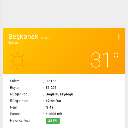
Beşkonak
more_vert
şu anda
Güneşli
31°
Enlem
37.156
Boylam
31.205
Rüzgar Yönü
Doğu-Kuzeydoğu
Rüzgar Hızı
42 km/sa
Nem
% 49
Basınç
↑ 1006 mb
Hava Kalitesi
32 İYI