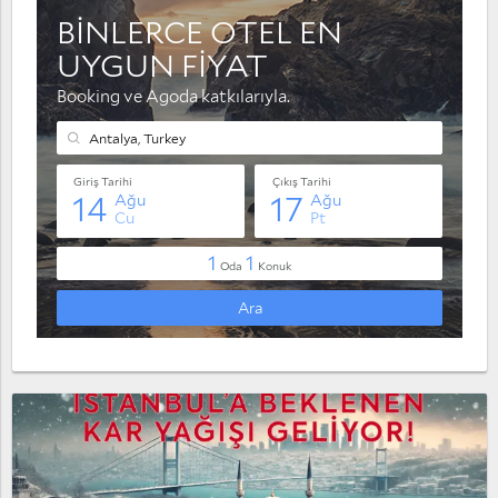
Muratpaşa
Serik
Taşağıl
Yaylaalan
Konyaaltı