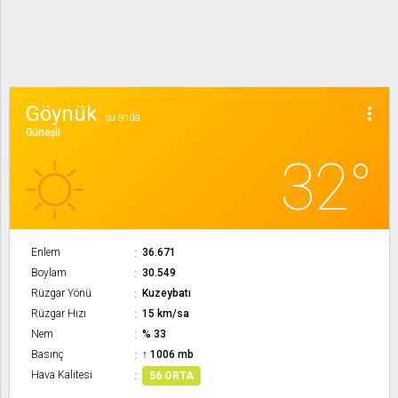
Göynük
more_vert
şu anda
Güneşli
32°
Enlem
36.671
Boylam
30.549
Rüzgar Yönü
Kuzeybatı
Rüzgar Hızı
15 km/sa
Nem
% 33
Basınç
↑ 1006 mb
Hava Kalitesi
56 ORTA