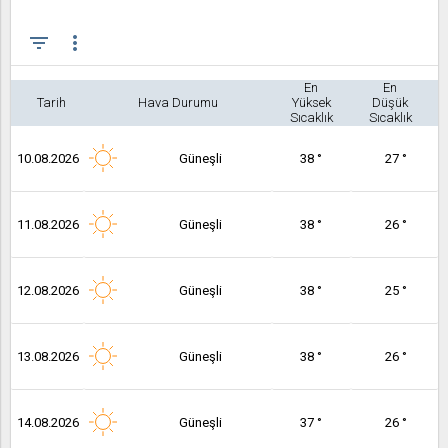
filter_list
more_vert
En
En
Tarih
Hava Durumu
Yüksek
Düşük
Sıcaklık
Sıcaklık
10.08.2026
Güneşli
38 °
27 °
11.08.2026
Güneşli
38 °
26 °
12.08.2026
Güneşli
38 °
25 °
13.08.2026
Güneşli
38 °
26 °
14.08.2026
Güneşli
37 °
26 °