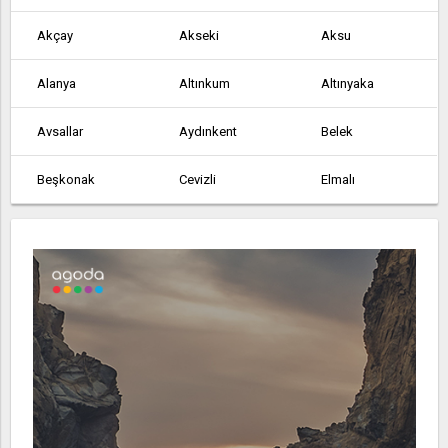
Akçay
Akseki
Aksu
Alanya
Altınkum
Altınyaka
Avsallar
Aydınkent
Belek
Beşkonak
Cevizli
Elmalı
Finike
Gazipaşa
Geriş
Göynük
Gündoğmuş
Güneycik
İmecik
Kalkan
Kaş
Kemer
Kızıltoprak
Köprülü
Korkuteli
Kumluca
Manavgat