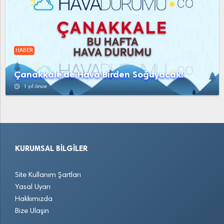
HABER
Çanakkale'de Hava Birden Soğuyacak!
access_time
1 yıl önce
KURUMSAL BILGILER
Site Kullanım Şartları
Yasal Uyarı
Hakkımızda
Bize Ulaşın