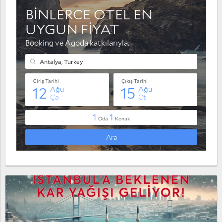
Muratpaşa
Serik
Taşağıl
Yaylaalan
Konyaaltı