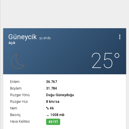
Güneycik
more_vert
şu anda
Açık
25°
Enlem
36.767
Boylam
31.784
Rüzgar Yönü
Doğu-Güneydoğu
Rüzgar Hızı
8 km/sa
Nem
% 46
Basınç
↔ 1008 mb
Hava Kalitesi
40 İYI