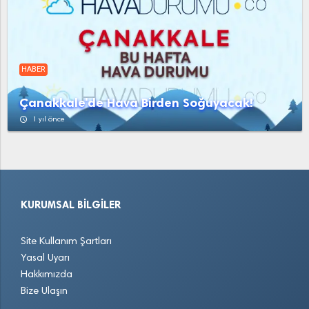
HABER
Çanakkale'de Hava Birden Soğuyacak!
access_time
1 yıl önce
KURUMSAL BILGILER
Site Kullanım Şartları
Yasal Uyarı
Hakkımızda
Bize Ulaşın