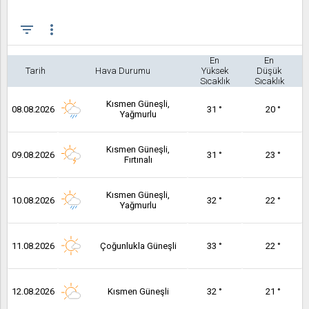
filter_list
more_vert
En
En
Tarih
Hava Durumu
Yüksek
Düşük
Sıcaklık
Sıcaklık
Kısmen Güneşli,
08.08.2026
31 °
20 °
Yağmurlu
Kısmen Güneşli,
09.08.2026
31 °
23 °
Fırtınalı
Kısmen Güneşli,
10.08.2026
32 °
22 °
Yağmurlu
11.08.2026
Çoğunlukla Güneşli
33 °
22 °
12.08.2026
Kısmen Güneşli
32 °
21 °