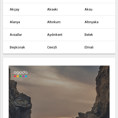
Akçay
Akseki
Aksu
Alanya
Altınkum
Altınyaka
Avsallar
Aydınkent
Belek
Beşkonak
Cevizli
Elmalı
Finike
Gazipaşa
Geriş
Göynük
Gündoğmuş
Güneycik
İmecik
Kalkan
Kaş
Kemer
Kızıltoprak
Köprülü
Korkuteli
Kumluca
Manavgat