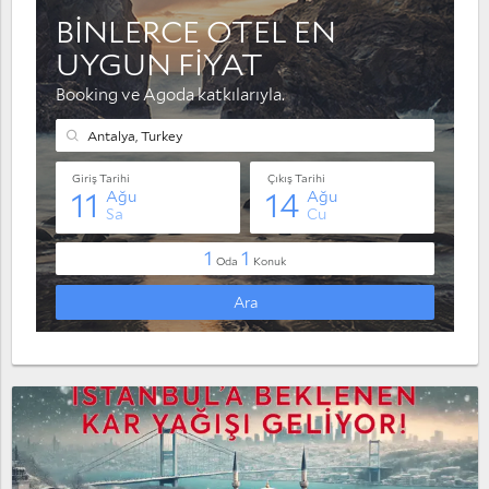
Muratpaşa
Serik
Taşağıl
Yaylaalan
Konyaaltı