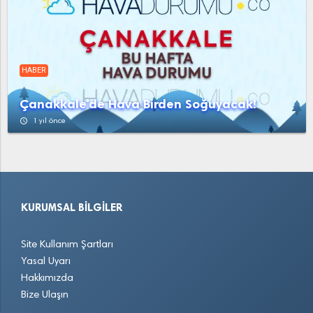
HABER
Çanakkale'de Hava Birden Soğuyacak!
access_time
1 yıl önce
KURUMSAL BILGILER
Site Kullanım Şartları
Yasal Uyarı
Hakkımızda
Bize Ulaşın