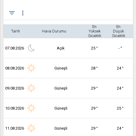
filter_list
more_vert
En
En
Tarih
Hava Durumu
Yüksek
Düşük
Sıcaklık
Sıcaklık
07.08.2026
Açık
25 °
- °
08.08.2026
Güneşli
28 °
24 °
09.08.2026
Güneşli
29 °
24 °
10.08.2026
Güneşli
29 °
25 °
11.08.2026
Güneşli
29 °
24 °