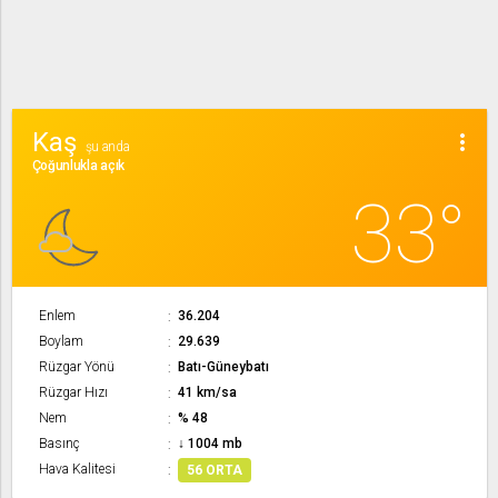
Kaş
more_vert
şu anda
Çoğunlukla açık
33°
Enlem
36.204
Boylam
29.639
Rüzgar Yönü
Batı-Güneybatı
Rüzgar Hızı
41 km/sa
Nem
% 48
Basınç
↓ 1004 mb
Hava Kalitesi
56 ORTA