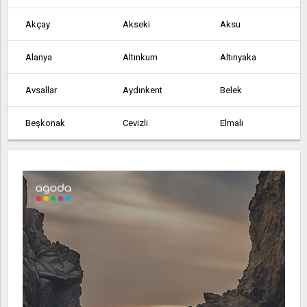
Akçay
Akseki
Aksu
Alanya
Altınkum
Altınyaka
Avsallar
Aydınkent
Belek
Beşkonak
Cevizli
Elmalı
Finike
Gazipaşa
Geriş
Göynük
Gündoğmuş
Güneycik
İmecik
Kalkan
Kaş
Kemer
Kızıltoprak
Köprülü
Korkuteli
Kumluca
Manavgat