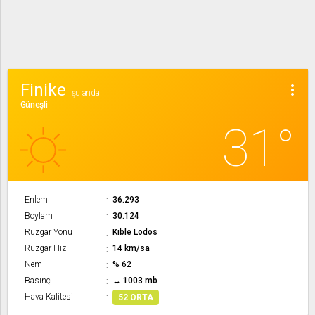
Finike
more_vert
şu anda
Güneşli
31°
Enlem
36.293
Boylam
30.124
Rüzgar Yönü
Kıble Lodos
Rüzgar Hızı
14 km/sa
Nem
% 62
Basınç
↔ 1003 mb
Hava Kalitesi
52 ORTA