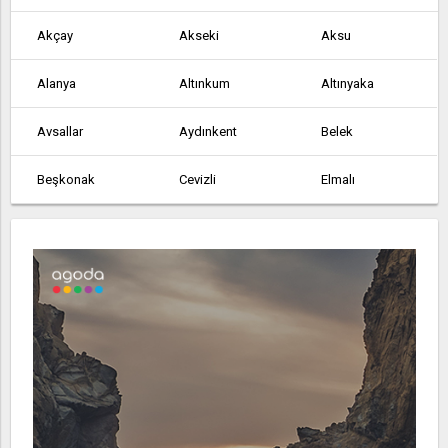
Akçay
Akseki
Aksu
Alanya
Altınkum
Altınyaka
Avsallar
Aydınkent
Belek
Beşkonak
Cevizli
Elmalı
Finike
Gazipaşa
Geriş
Göynük
Gündoğmuş
Güneycik
İmecik
Kalkan
Kaş
Kemer
Kızıltoprak
Köprülü
Korkuteli
Kumluca
Manavgat