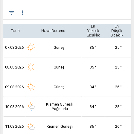
filter_list
more_vert
En
En
Tarih
Hava Durumu
Yüksek
Düşük
Sıcaklık
Sıcaklık
07.08.2026
Güneşli
35 °
25 °
08.08.2026
Güneşli
35 °
25 °
09.08.2026
Güneşli
34 °
26 °
Kısmen Güneşli,
10.08.2026
34 °
28 °
Yağmurlu
11.08.2026
Kısmen Güneşli
36 °
26 °