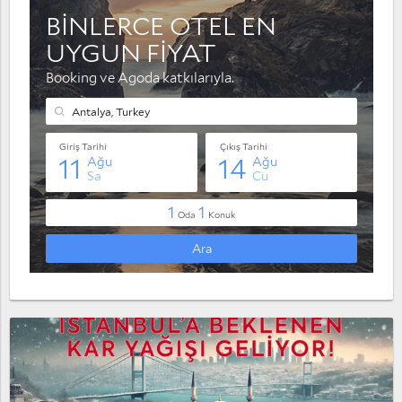
Muratpaşa
Serik
Taşağıl
Yaylaalan
Konyaaltı