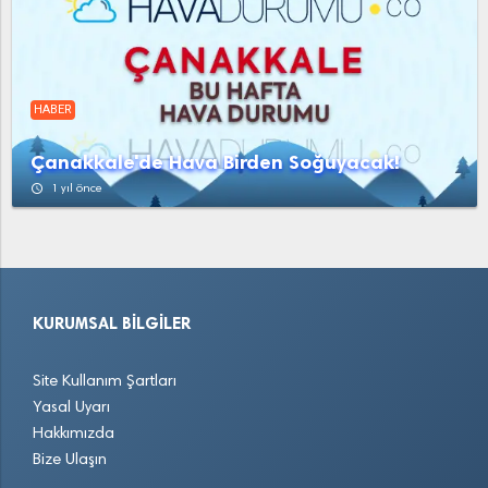
HABER
Çanakkale'de Hava Birden Soğuyacak!
access_time
1 yıl önce
KURUMSAL BILGILER
Site Kullanım Şartları
Yasal Uyarı
Hakkımızda
Bize Ulaşın