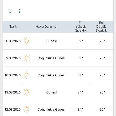
filter_list
more_vert
En
En
Tarih
Hava Durumu
Yüksek
Düşük
Sıcaklık
Sıcaklık
08.08.2026
Güneşli
32 °
20 °
09.08.2026
Çoğunlukla Güneşli
33 °
20 °
10.08.2026
Çoğunlukla Güneşli
33 °
20 °
11.08.2026
Güneşli
34 °
20 °
12.08.2026
Çoğunlukla Güneşli
34 °
20 °