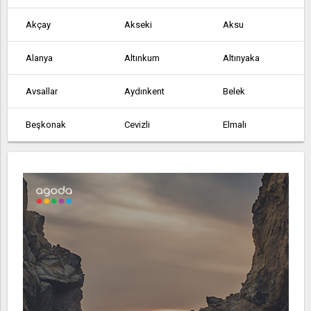
Akçay
Akseki
Aksu
Alanya
Altınkum
Altınyaka
Avsallar
Aydınkent
Belek
Beşkonak
Cevizli
Elmalı
Finike
Gazipaşa
Geriş
Göynük
Gündoğmuş
Güneycik
İmecik
Kalkan
Kaş
Kemer
Kızıltoprak
Köprülü
Korkuteli
Kumluca
Manavgat