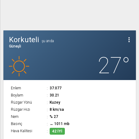
Korkuteli
more_vert
şu anda
Güneşli
27°
Enlem
37.077
Boylam
30.21
Rüzgar Yönü
Kuzey
Rüzgar Hızı
8 km/sa
Nem
% 27
Basınç
↔ 1011 mb
Hava Kalitesi
42 İYI