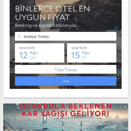
Muratpaşa
Serik
Taşağıl
Yaylaalan
Konyaaltı