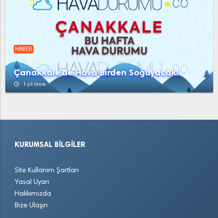
HABER
Çanakkale'de Hava Birden Soğuyacak!
access_time
1 yıl önce
KURUMSAL BILGILER
Site Kullanım Şartları
Yasal Uyarı
Hakkımızda
Bize Ulaşın