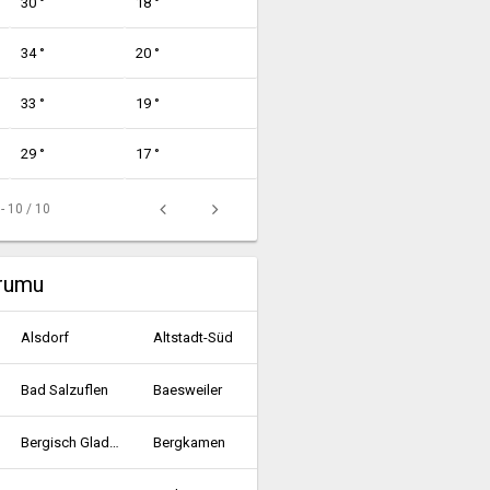
30 °
18 °
34 °
20 °
33 °
19 °
29 °
17 °
 - 10 / 10
urumu
Alsdorf
Altstadt-Süd
Bad Salzuflen
Baesweiler
Bergisch Gladbach
Bergkamen