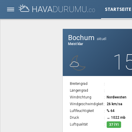
HAVA
DURUMU.
STARTSEITE
CO
Bochum
aktuell
Meist klar
1
Breitengrad
Längengrad
Windrichtung
Nordwesten
Windgeschwindigkeit
26 km/sa
Luftfeuchtigkeit
% 64
Druck
↔ 1022 mb
Luftqualität
37 İYI