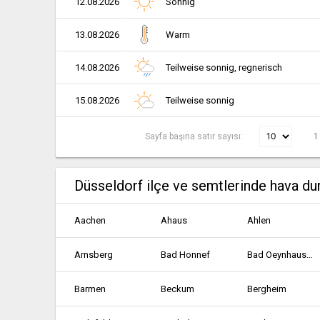
12.08.2026
Sonnig
13.08.2026
Warm
14.08.2026
Teilweise sonnig, regnerisch
15.08.2026
Teilweise sonnig
Sayfa başına satır sayısı:
1
Düsseldorf ilçe ve semtlerinde hava d
Aachen
Ahaus
Ahlen
Arnsberg
Bad Honnef
Bad Oeynhausen
Barmen
Beckum
Bergheim