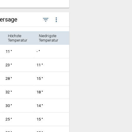
hersage
filter_list
more_vert
Höchste
Niedrigste
Temperatur
Temperatur
11 °
- °
23 °
11 °
28 °
15 °
32 °
18 °
30 °
14 °
25 °
15 °