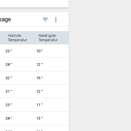
rsage
filter_list
more_vert
Höchste
Niedrigste
Temperatur
Temperatur
23 °
10 °
28 °
12 °
32 °
16 °
31 °
12 °
25 °
11 °
28 °
13 °