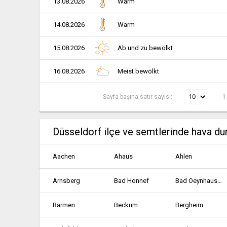
13.08.2026
Warm
14.08.2026
Warm
15.08.2026
Ab und zu bewölkt
16.08.2026
Meist bewölkt
Sayfa başına satır sayısı:
1
Düsseldorf ilçe ve semtlerinde hava d
Aachen
Ahaus
Ahlen
Arnsberg
Bad Honnef
Bad Oeynhausen
Barmen
Beckum
Bergheim