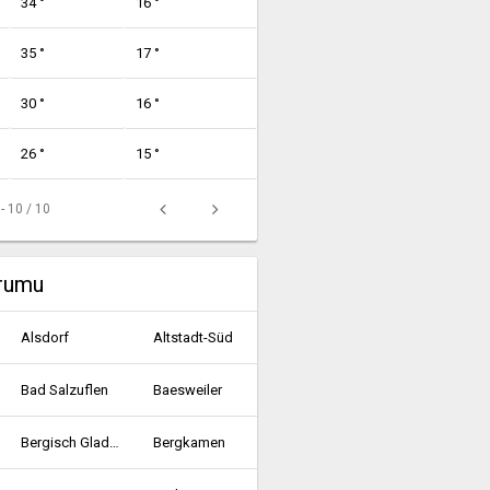
34 °
16 °
35 °
17 °
30 °
16 °
26 °
15 °
 - 10 / 10
urumu
Alsdorf
Altstadt-Süd
Bad Salzuflen
Baesweiler
Bergisch Gladbach
Bergkamen