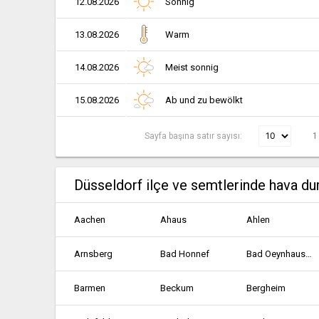
12.08.2026
Sonnig
13.08.2026
Warm
14.08.2026
Meist sonnig
15.08.2026
Ab und zu bewölkt
Sayfa başına satır sayısı:
1
Düsseldorf ilçe ve semtlerinde hava d
Aachen
Ahaus
Ahlen
Arnsberg
Bad Honnef
Bad Oeynhausen
Barmen
Beckum
Bergheim