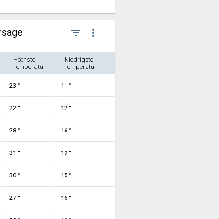
ersage
filter_list
more_vert
Höchste
Niedrigste
Temperatur
Temperatur
23 °
11 °
22 °
12 °
28 °
16 °
31 °
19 °
30 °
15 °
27 °
16 °