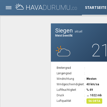
HAVA
DURUMU.
STARTSEITE
CO
Siegen
aktuell
Meist bewölkt
2
Breitengrad
Längengrad
Windrichtung
Westen
Windgeschwindigkeit
40 km/sa
Luftfeuchtigkeit
% 49
Druck
↔ 1022 mb
Luftqualität
56 ORTA