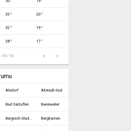
30 °
19 °
33 °
20 °
32 °
19 °
28 °
17 °
 - 10 / 10
urumu
Alsdorf
Altstadt-Süd
Bad Salzuflen
Baesweiler
Bergisch Gladbach
Bergkamen