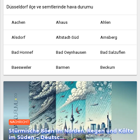
Düsseldorf ilçe ve semtlerinde hava durumu
Aachen
Ahaus
Ahlen
Alsdorf
Altstadt-Süd
Arnsberg
Bad Honnef
Bad Oeynhausen
Bad Salzuflen
Baesweiler
Barmen
Beckum
Bergheim
Bergisch Gladbach
Bergkamen
Bielefeld
Bocholt
Bochum
Bonn
Borken
Bornheim
NACHRICHT
Bottrop
Brilon
Brühl
Stürmische Böen im Norden, Regen und Kälte
im Süden – Deutsc...