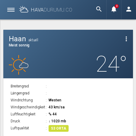
0
search
notifications
person
HAVA
DURUMU.
CO
Haan
more_vert
aktuell
Meist sonnig
24°
Breitengrad
Längengrad
Windrichtung
Westen
Windgeschwindigkeit
43 km/sa
Luftfeuchtigkeit
% 44
Druck
↓ 1020 mb
Luftqualität
53 ORTA