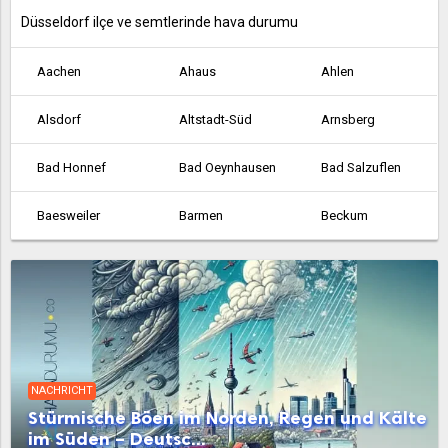
Düsseldorf ilçe ve semtlerinde hava durumu
Aachen
Ahaus
Ahlen
Alsdorf
Altstadt-Süd
Arnsberg
Bad Honnef
Bad Oeynhausen
Bad Salzuflen
Baesweiler
Barmen
Beckum
Bergheim
Bergisch Gladbach
Bergkamen
Bielefeld
Bocholt
Bochum
Bonn
Borken
Bornheim
NACHRICHT
Bottrop
Brilon
Brühl
Stürmische Böen im Norden, Regen und Kälte
im Süden – Deutsc...