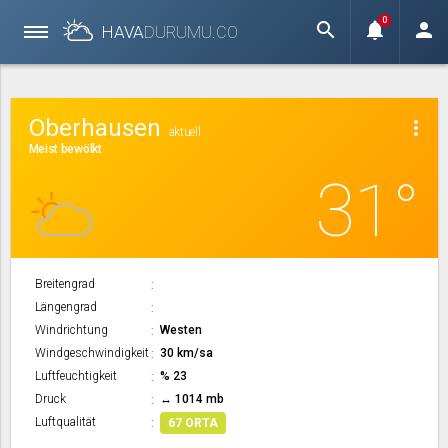
0
search
notifications
person
HAVA
DURUMU.
CO
Oberhausen
more_vert
aktuell
Meist bewölkt
31°
Breitengrad
Längengrad
Windrichtung
Westen
Windgeschwindigkeit
30 km/sa
Luftfeuchtigkeit
% 23
Druck
↔ 1014 mb
Luftqualität
67 ORTA