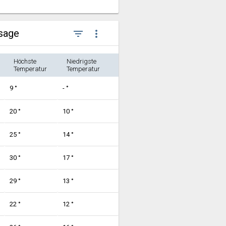
rsage
filter_list
more_vert
Höchste
Niedrigste
Temperatur
Temperatur
9 °
- °
20 °
10 °
25 °
14 °
30 °
17 °
29 °
13 °
22 °
12 °