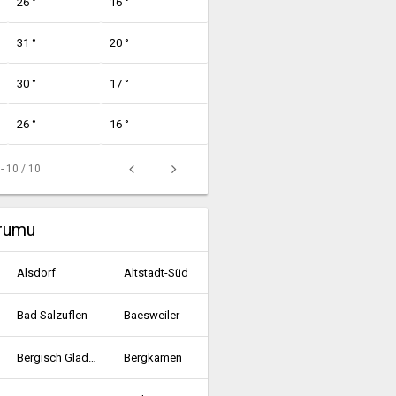
26 °
16 °
31 °
20 °
30 °
17 °
26 °
16 °
 - 10 / 10
urumu
Alsdorf
Altstadt-Süd
Bad Salzuflen
Baesweiler
Bergisch Gladbach
Bergkamen