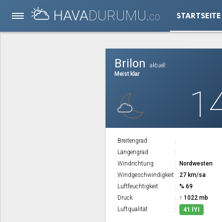
HAVA
DURUMU.
STARTSEITE
CO
Brilon
aktuell
Meist klar
1
Breitengrad
Längengrad
Windrichtung
Nordwesten
Windgeschwindigkeit
27 km/sa
Luftfeuchtigkeit
% 69
Druck
↑ 1022 mb
Luftqualität
41 İYI