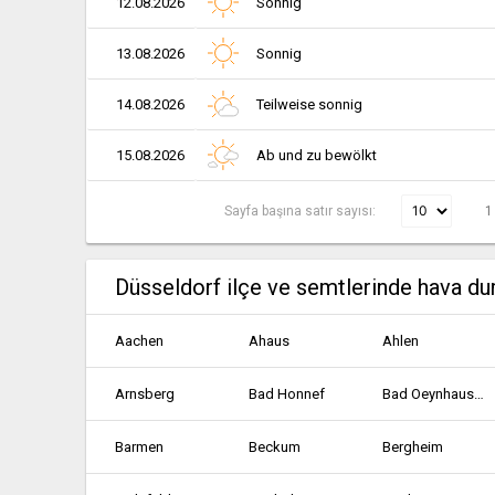
12.08.2026
Sonnig
13.08.2026
Sonnig
14.08.2026
Teilweise sonnig
15.08.2026
Ab und zu bewölkt
Sayfa başına satır sayısı:
1
Düsseldorf ilçe ve semtlerinde hava d
Aachen
Ahaus
Ahlen
Arnsberg
Bad Honnef
Bad Oeynhausen
Barmen
Beckum
Bergheim