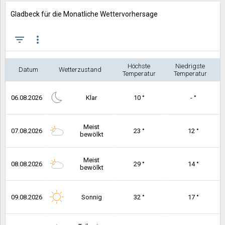
Gladbeck für die Monatliche Wettervorhersage
filter_list
more_vert
Höchste
Niedrigste
Datum
Wetterzustand
Temperatur
Temperatur
06.08.2026
Klar
10 °
- °
Meist
07.08.2026
23 °
12 °
bewölkt
Meist
08.08.2026
29 °
14 °
bewölkt
09.08.2026
Sonnig
32 °
17 °