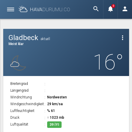
0
search
notifications
person
HAVA
DURUMU.
CO
Gladbeck
more_vert
aktuell
Meist klar
16°
Breitengrad
Längengrad
Windrichtung
Nordwesten
Windgeschwindigkeit
29 km/sa
Luftfeuchtigkeit
% 61
Druck
↑ 1023 mb
Luftqualität
39 İYI