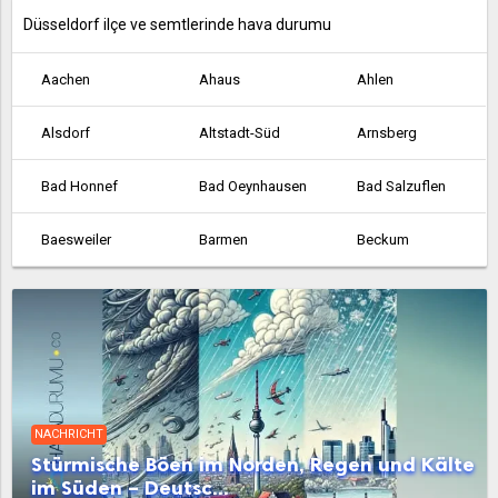
Düsseldorf ilçe ve semtlerinde hava durumu
Aachen
Ahaus
Ahlen
Alsdorf
Altstadt-Süd
Arnsberg
Bad Honnef
Bad Oeynhausen
Bad Salzuflen
Baesweiler
Barmen
Beckum
Bergheim
Bergisch Gladbach
Bergkamen
Bielefeld
Bocholt
Bochum
Bonn
Borken
Bornheim
NACHRICHT
Bottrop
Brilon
Brühl
Stürmische Böen im Norden, Regen und Kälte
im Süden – Deutsc...