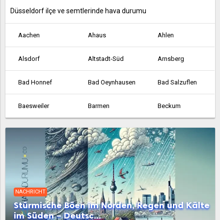
Düsseldorf ilçe ve semtlerinde hava durumu
Aachen
Ahaus
Ahlen
Alsdorf
Altstadt-Süd
Arnsberg
Bad Honnef
Bad Oeynhausen
Bad Salzuflen
Baesweiler
Barmen
Beckum
Bergheim
Bergisch Gladbach
Bergkamen
Bielefeld
Bocholt
Bochum
Bonn
Borken
Bornheim
NACHRICHT
Bottrop
Brilon
Brühl
Stürmische Böen im Norden, Regen und Kälte
im Süden – Deutsc...