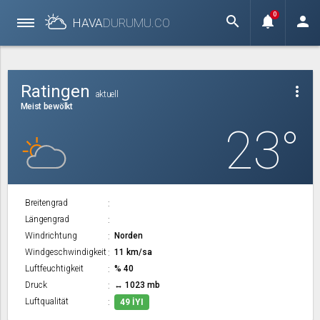
0
search
notifications
person
HAVA
DURUMU.
CO
Ratingen
more_vert
aktuell
Meist bewölkt
23°
Breitengrad
Längengrad
Windrichtung
Norden
Windgeschwindigkeit
11 km/sa
Luftfeuchtigkeit
% 40
Druck
↔ 1023 mb
Luftqualität
49 İYI