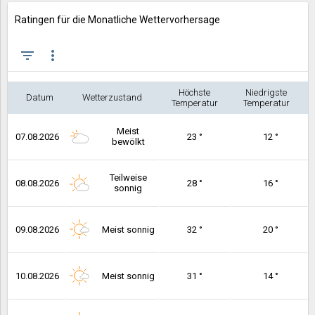
Ratingen für die Monatliche Wettervorhersage
filter_list
more_vert
Höchste
Niedrigste
Datum
Wetterzustand
Temperatur
Temperatur
Meist
07.08.2026
23 °
12 °
bewölkt
Teilweise
08.08.2026
28 °
16 °
sonnig
09.08.2026
Meist sonnig
32 °
20 °
10.08.2026
Meist sonnig
31 °
14 °