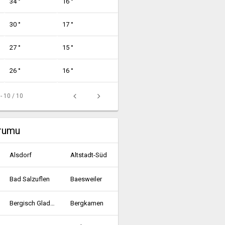
34 °
16 °
30 °
17 °
27 °
15 °
26 °
16 °
 - 10 / 10
urumu
Alsdorf
Altstadt-Süd
Bad Salzuflen
Baesweiler
Bergisch Gladbach
Bergkamen