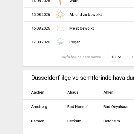
14.08.2026
Warm
15.08.2026
Ab und zu bewölkt
16.08.2026
Meist bewölkt
17.08.2026
Regen
Sayfa başına satır sayısı:
1
Düsseldorf ilçe ve semtlerinde hava d
Aachen
Ahaus
Ahlen
Arnsberg
Bad Honnef
Bad Oeynhausen
Barmen
Beckum
Bergheim