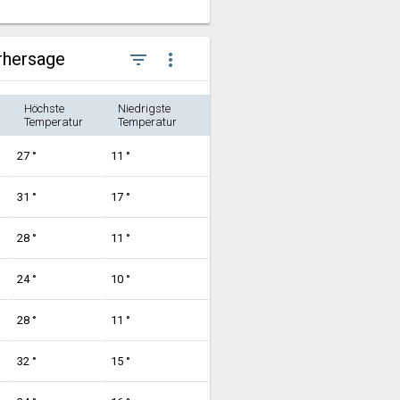
rhersage
filter_list
more_vert
Höchste
Niedrigste
Temperatur
Temperatur
27 °
11 °
31 °
17 °
28 °
11 °
24 °
10 °
28 °
11 °
32 °
15 °