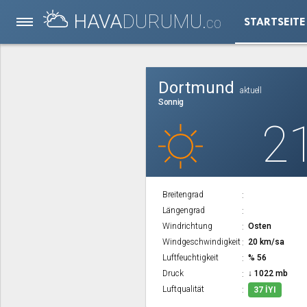
HAVA
DURUMU.
STARTSEITE
CO
Dortmund
aktuell
Sonnig
2
Breitengrad
Längengrad
Windrichtung
Osten
Windgeschwindigkeit
20 km/sa
Luftfeuchtigkeit
% 56
Druck
↓ 1022 mb
Luftqualität
37 İYI