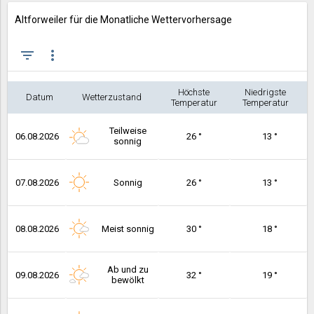
Altforweiler für die Monatliche Wettervorhersage
filter_list
more_vert
Höchste
Niedrigste
Datum
Wetterzustand
Temperatur
Temperatur
Teilweise
06.08.2026
26 °
13 °
sonnig
07.08.2026
Sonnig
26 °
13 °
08.08.2026
Meist sonnig
30 °
18 °
Ab und zu
09.08.2026
32 °
19 °
bewölkt