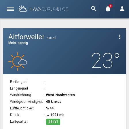
0
search
notifications
person
HAVA
DURUMU.
CO
Altforweiler
more_vert
aktuell
Meist sonnig
23°
Breitengrad
Längengrad
Windrichtung
West-Nordwesten
Windgeschwindigkeit
45 km/sa
Luftfeuchtigkeit
% 44
Druck
↔ 1021 mb
Luftqualität
48 İYI