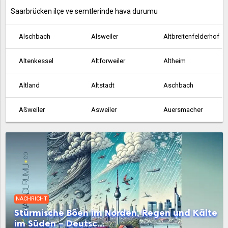
Saarbrücken ilçe ve semtlerinde hava durumu
Alschbach
Alsweiler
Altbreitenfelderhof
Altenkessel
Altforweiler
Altheim
Altland
Altstadt
Aschbach
Aßweiler
Asweiler
Auersmacher
Bachem
Ballern
Ballweiler
Baltersweiler
Bardenbach
Bayerisch Kohlhof
Beaumarais
Bebelsheim
Beckingen
NACHRICHT
Bedersdorf
Beeden
Bergen
Stürmische Böen im Norden, Regen und Kälte
im Süden – Deutsc...