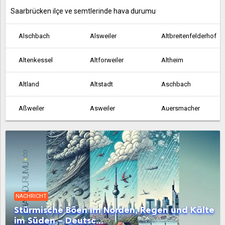
Saarbrücken ilçe ve semtlerinde hava durumu
Alschbach
Alsweiler
Altbreitenfelderhof
Altenkessel
Altforweiler
Altheim
Altland
Altstadt
Aschbach
Aßweiler
Asweiler
Auersmacher
Bachem
Ballern
Ballweiler
Baltersweiler
Bardenbach
Bayerisch Kohlhof
Beaumarais
Bebelsheim
Beckingen
NACHRICHT
Bedersdorf
Beeden
Bergen
Stürmische Böen im Norden, Regen und Kälte
im Süden – Deutsc...