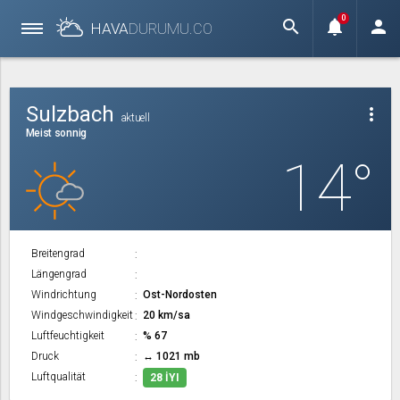
0
search
notifications
person
HAVA
DURUMU.
CO
Sulzbach
more_vert
aktuell
Meist sonnig
14°
Breitengrad
Längengrad
Windrichtung
Ost-Nordosten
Windgeschwindigkeit
20 km/sa
Luftfeuchtigkeit
% 67
Druck
↔ 1021 mb
Luftqualität
28 İYI