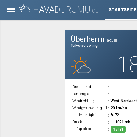
HAVA
DURUMU.
STARTSEITE
CO
Überherrn
aktuell
Teilweise sonnig
1
Breitengrad
Längengrad
Windrichtung
West-Nordwes
Windgeschwindigkeit
20 km/sa
Luftfeuchtigkeit
% 72
Druck
↔ 1021 mb
Luftqualität
18 İYI