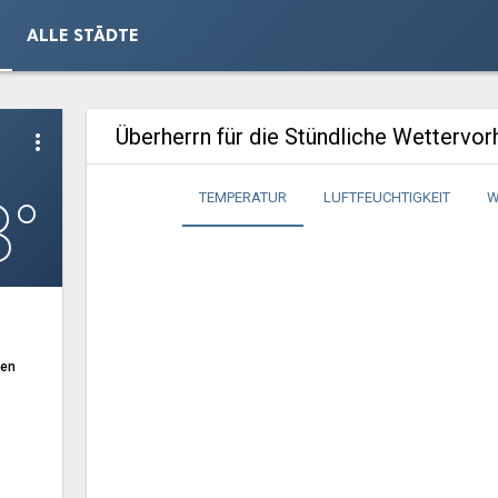
ALLE STÄDTE
Überherrn für die Stündliche Wettervo
more_vert
8°
TEMPERATUR
LUFTFEUCHTIGKEIT
W
ten