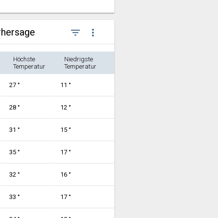
rhersage
filter_list
more_vert
Höchste
Niedrigste
Temperatur
Temperatur
27 °
11 °
28 °
12 °
31 °
15 °
35 °
17 °
32 °
16 °
33 °
17 °