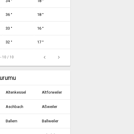
34 °
18 °
36 °
18 °
33 °
16 °
32 °
17 °
 - 10 / 10
durumu
Altenkessel
Altforweiler
Aschbach
Aßweiler
Ballern
Ballweiler