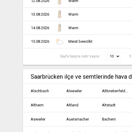
12.08.2026
Warm
13.08.2026
Warm
14.08.2026
Warm
15.08.2026
Meist bewölkt
Sayfa başına satır sayısı:
1
Saarbrücken ilçe ve semtlerinde hava 
Alschbach
Alsweiler
Altbreitenfelderhof
Altheim
Altland
Altstadt
Asweiler
Auersmacher
Bachem