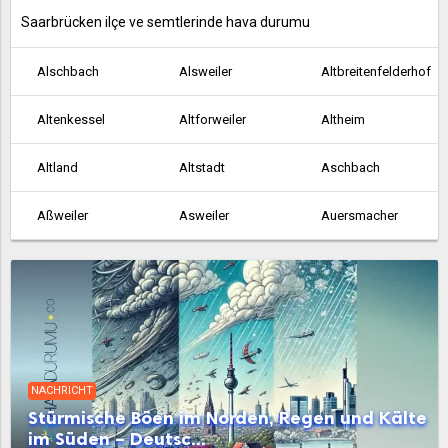
Saarbrücken ilçe ve semtlerinde hava durumu
Alschbach
Alsweiler
Altbreitenfelderhof
Altenkessel
Altforweiler
Altheim
Altland
Altstadt
Aschbach
Aßweiler
Asweiler
Auersmacher
Bachem
Ballern
Ballweiler
Baltersweiler
Bardenbach
Bayerisch Kohlhof
Beaumarais
Bebelsheim
Beckingen
NACHRICHT
Bedersdorf
Beeden
Bergen
Stürmische Böen im Norden, Regen und Kälte
im Süden – Deutsc...