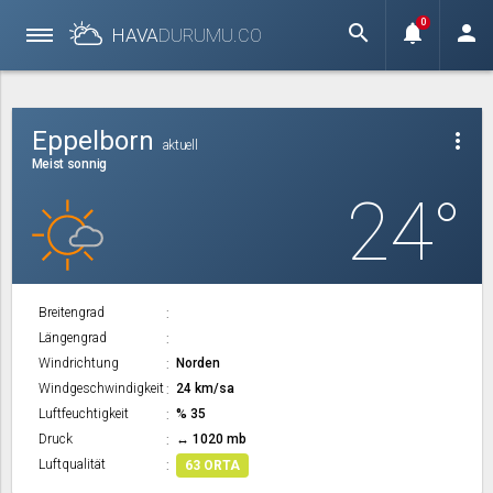
0
search
notifications
person
HAVA
DURUMU.
CO
Eppelborn
more_vert
aktuell
Meist sonnig
24°
Breitengrad
Längengrad
Windrichtung
Norden
Windgeschwindigkeit
24 km/sa
Luftfeuchtigkeit
% 35
Druck
↔ 1020 mb
Luftqualität
63 ORTA