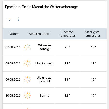
Eppelborn für die Monatliche Wettervorhersage
filter_list
more_vert
Höchste
Niedrigste
Datum
Wetterzustand
Temperatur
Temperatur
Teilweise
07.08.2026
25 °
13 °
sonnig
08.08.2026
Meist sonnig
31 °
18 °
Ab und zu
09.08.2026
33 °
19 °
bewölkt
10.08.2026
Sonnig
32 °
17 °