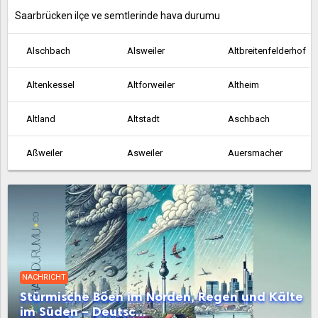
Saarbrücken ilçe ve semtlerinde hava durumu
Alschbach
Alsweiler
Altbreitenfelderhof
Altenkessel
Altforweiler
Altheim
Altland
Altstadt
Aschbach
Aßweiler
Asweiler
Auersmacher
Bachem
Ballern
Ballweiler
Baltersweiler
Bardenbach
Bayerisch Kohlhof
Beaumarais
Bebelsheim
Beckingen
NACHRICHT
Bedersdorf
Beeden
Bergen
Stürmische Böen im Norden, Regen und Kälte
im Süden – Deutsc...