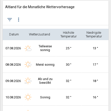
Altland für die Monatliche Wettervorhersage
filter_list
more_vert
Höchste
Niedrigste
Datum
Wetterzustand
Temperatur
Temperatur
Teilweise
07.08.2026
25 °
13 °
sonnig
08.08.2026
Meist sonnig
30 °
17 °
Ab und zu
09.08.2026
32 °
18 °
bewölkt
10.08.2026
Sonnig
32 °
16 °