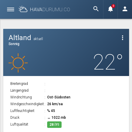
0
search
notifications
person
HAVA
DURUMU.
CO
Altland
more_vert
aktuell
Sonnig
22°
Breitengrad
Längengrad
Windrichtung
Ost-Südosten
Windgeschwindigkeit
26 km/sa
Luftfeuchtigkeit
% 45
Druck
↔ 1022 mb
Luftqualität
28 İYI