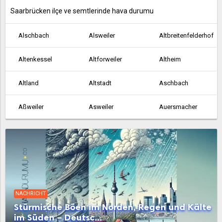
Saarbrücken ilçe ve semtlerinde hava durumu
Alschbach
Alsweiler
Altbreitenfelderhof
Altenkessel
Altforweiler
Altheim
Altland
Altstadt
Aschbach
Aßweiler
Asweiler
Auersmacher
Bachem
Ballern
Ballweiler
Baltersweiler
Bardenbach
Bayerisch Kohlhof
Beaumarais
Bebelsheim
Beckingen
NACHRICHT
Bedersdorf
Beeden
Bergen
Stürmische Böen im Norden, Regen und Kälte
im Süden – Deutsc...