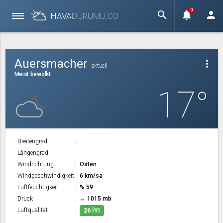
0
search
notifications
person
HAVA
DURUMU.
CO
Auersmacher
more_vert
aktuell
Meist bewölkt
17°
Breitengrad
Längengrad
Windrichtung
Osten
Windgeschwindigkeit
6 km/sa
Luftfeuchtigkeit
% 59
Druck
↔ 1015 mb
Luftqualität
26 İYI