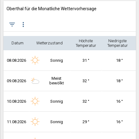
Oberthal für die Monatliche Wettervorhersage
filter_list
more_vert
Höchste
Niedrigste
Datum
Wetterzustand
Temperatur
Temperatur
08.08.2026
Sonnig
31 °
18 °
Meist
09.08.2026
32 °
18 °
bewölkt
10.08.2026
Sonnig
32 °
16 °
11.08.2026
Sonnig
29 °
16 °