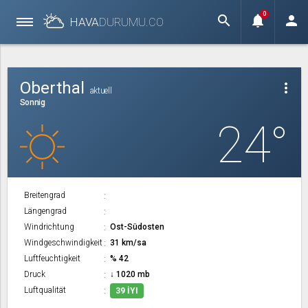
0
search
notifications
person
HAVA
DURUMU.
CO
Oberthal
more_vert
aktuell
Sonnig
24°
Breitengrad
Längengrad
Windrichtung
Ost-Südosten
Windgeschwindigkeit
31 km/sa
Luftfeuchtigkeit
% 42
Druck
↓ 1020 mb
Luftqualität
39 İYI