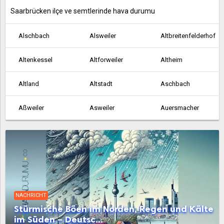
Saarbrücken ilçe ve semtlerinde hava durumu
Alschbach
Alsweiler
Altbreitenfelderhof
Altenkessel
Altforweiler
Altheim
Altland
Altstadt
Aschbach
Aßweiler
Asweiler
Auersmacher
Bachem
Ballern
Ballweiler
Baltersweiler
Bardenbach
Bayerisch Kohlhof
Beaumarais
Bebelsheim
Beckingen
NACHRICHT
Bedersdorf
Beeden
Bergen
Stürmische Böen im Norden, Regen und Kälte
im Süden – Deutsc...