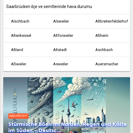
Saarbrücken ilçe ve semtlerinde hava durumu
Alschbach
Alsweiler
Altbreitenfelderhof
Altenkessel
Altforweiler
Altheim
Altland
Altstadt
Aschbach
Aßweiler
Asweiler
Auersmacher
Bachem
Ballern
Ballweiler
Baltersweiler
Bardenbach
Bayerisch Kohlhof
Beaumarais
Bebelsheim
Beckingen
NACHRICHT
Bedersdorf
Beeden
Bergen
Stürmische Böen im Norden, Regen und Kälte
im Süden – Deutsc...