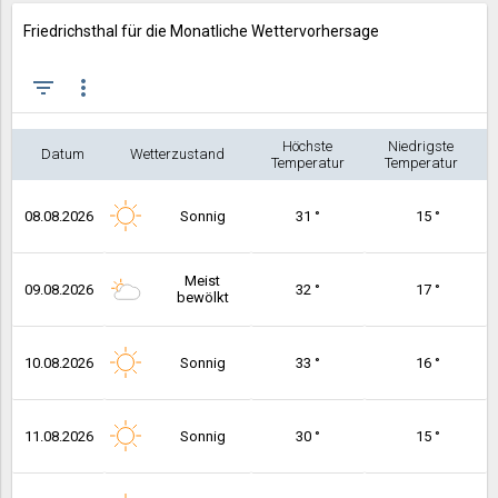
Friedrichsthal für die Monatliche Wettervorhersage
filter_list
more_vert
Höchste
Niedrigste
Datum
Wetterzustand
Temperatur
Temperatur
08.08.2026
Sonnig
31 °
15 °
Meist
09.08.2026
32 °
17 °
bewölkt
10.08.2026
Sonnig
33 °
16 °
11.08.2026
Sonnig
30 °
15 °