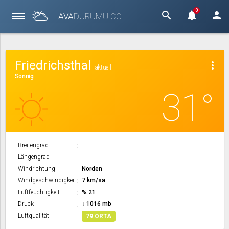
0
search
notifications
person
HAVA
DURUMU.
CO
Friedrichsthal
more_vert
aktuell
Sonnig
31°
Breitengrad
Längengrad
Windrichtung
Norden
Windgeschwindigkeit
7 km/sa
Luftfeuchtigkeit
% 21
Druck
↓ 1016 mb
Luftqualität
79 ORTA