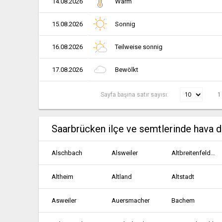
14.08.2026
Warm
15.08.2026
Sonnig
16.08.2026
Teilweise sonnig
17.08.2026
Bewölkt
Sayfa başına satır sayısı:
1
Saarbrücken ilçe ve semtlerinde hava 
Alschbach
Alsweiler
Altbreitenfelderhof
Altheim
Altland
Altstadt
Asweiler
Auersmacher
Bachem