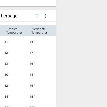
orhersage
filter_list
more_vert
Höchste
Niedrigste
Temperatur
Temperatur
31 °
15 °
32 °
17 °
33 °
16 °
30 °
15 °
32 °
16 °
35 °
18 °