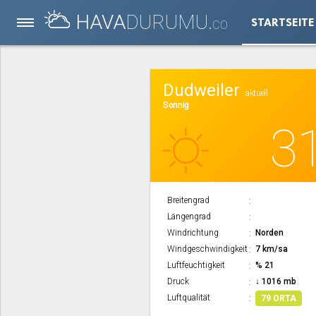
HAVA
DURUMU.
STARTSEITE
CO
Dudweiler
aktuell
Sonnig
3
Breitengrad
Längengrad
Windrichtung
Norden
Windgeschwindigkeit
7 km/sa
Luftfeuchtigkeit
% 21
Druck
↓ 1016 mb
Luftqualität
79 ORTA