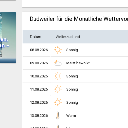
Dudweiler für die Monatliche Wetterv
Datum
Wetterzustand
en,
en –
08.08.2026
Sonnig
09.08.2026
Meist bewölkt
10.08.2026
Sonnig
11.08.2026
Sonnig
12.08.2026
Sonnig
13.08.2026
Warm