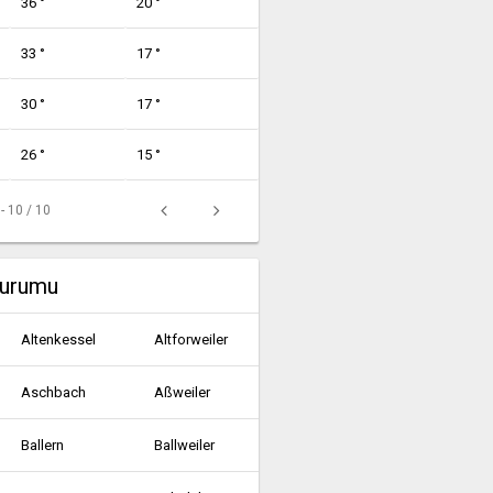
36 °
20 °
33 °
17 °
30 °
17 °
26 °
15 °
 - 10 / 10
durumu
Altenkessel
Altforweiler
Aschbach
Aßweiler
Ballern
Ballweiler