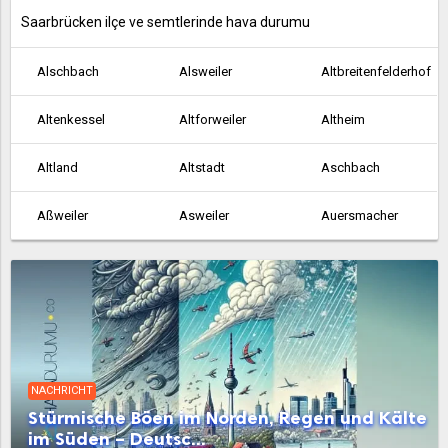
Saarbrücken ilçe ve semtlerinde hava durumu
Alschbach
Alsweiler
Altbreitenfelderhof
Altenkessel
Altforweiler
Altheim
Altland
Altstadt
Aschbach
Aßweiler
Asweiler
Auersmacher
Bachem
Ballern
Ballweiler
Baltersweiler
Bardenbach
Bayerisch Kohlhof
Beaumarais
Bebelsheim
Beckingen
NACHRICHT
Bedersdorf
Beeden
Bergen
Stürmische Böen im Norden, Regen und Kälte
im Süden – Deutsc...