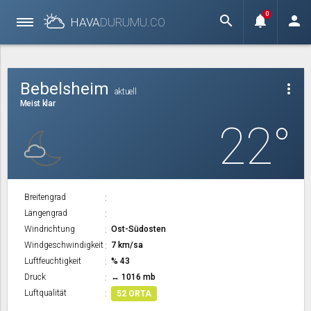
0
search
notifications
person
HAVA
DURUMU.
CO
Bebelsheim
more_vert
aktuell
Meist klar
22°
Breitengrad
Längengrad
Windrichtung
Ost-Südosten
Windgeschwindigkeit
7 km/sa
Luftfeuchtigkeit
% 43
Druck
↔ 1016 mb
Luftqualität
52 ORTA