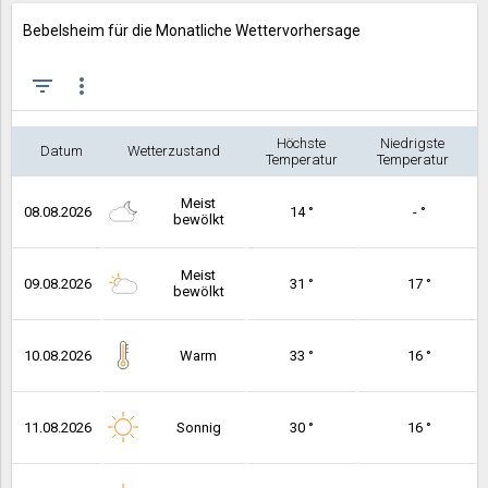
Bebelsheim für die Monatliche Wettervorhersage
filter_list
more_vert
Höchste
Niedrigste
Datum
Wetterzustand
Temperatur
Temperatur
Meist
08.08.2026
14 °
- °
bewölkt
Meist
09.08.2026
31 °
17 °
bewölkt
10.08.2026
Warm
33 °
16 °
11.08.2026
Sonnig
30 °
16 °