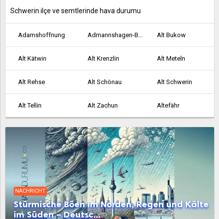
Schwerin ilçe ve semtlerinde hava durumu
Adamshoffnung
Admannshagen-Bargeshagen
Alt Bukow
Alt Kätwin
Alt Krenzlin
Alt Meteln
Alt Rehse
Alt Schönau
Alt Schwerin
Alt Tellin
Alt Zachun
Altefähr
Altenkirchen
Altenpleen
Altentreptow
Altkalen
Altwarp
Altwigshagen
Ankershagen
Anklam
Bad Doberan
NACHRICHT
Bad Kleinen
Bad Sülze
Badow
Stürmische Böen im Norden, Regen und Kälte
im Süden – Deutsc...