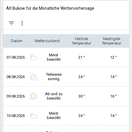
Alt Bukow für die Monatliche Wettervorhersage
filter_list
more_vert
Höchste
Niedrigste
Datum
Wetterzustand
Temperatur
Temperatur
Meist
07.08.2026
21 °
12 °
bewölkt
Teilweise
08.08.2026
24 °
14 °
sonnig
Ab und zu
09.08.2026
30 °
16 °
bewölkt
Meist
10.08.2026
24 °
14 °
bewölkt