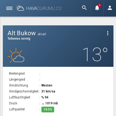
0
search
notifications
person
HAVA
DURUMU.
CO
Alt Bukow
more_vert
aktuell
Teilweise sonnig
13°
Breitengrad
Längengrad
Windrichtung
Westen
Windgeschwindigkeit
31 km/sa
Luftfeuchtigkeit
% 94
Druck
↔ 1019 mb
Luftqualität
19 İYI