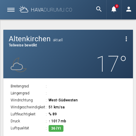
0
search
notifications
person
HAVA
DURUMU.
CO
Altenkirchen
more_vert
aktuell
Teilweise bewölkt
17°
Breitengrad
Längengrad
Windrichtung
West-Südwesten
Windgeschwindigkeit
51 km/sa
Luftfeuchtigkeit
% 89
Druck
↑ 1017 mb
Luftqualität
36 İYI