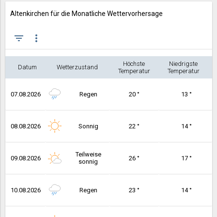
Altenkirchen für die Monatliche Wettervorhersage
filter_list
more_vert
Höchste
Niedrigste
Datum
Wetterzustand
Temperatur
Temperatur
07.08.2026
Regen
20 °
13 °
08.08.2026
Sonnig
22 °
14 °
Teilweise
09.08.2026
26 °
17 °
sonnig
10.08.2026
Regen
23 °
14 °