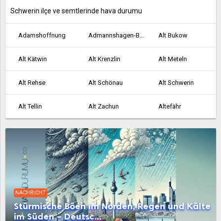
Schwerin ilçe ve semtlerinde hava durumu
Adamshoffnung
Admannshagen-Bargeshagen
Alt Bukow
Alt Kätwin
Alt Krenzlin
Alt Meteln
Alt Rehse
Alt Schönau
Alt Schwerin
Alt Tellin
Alt Zachun
Altefähr
Altenkirchen
Altenpleen
Altentreptow
Altkalen
Altwarp
Altwigshagen
Ankershagen
Anklam
Bad Doberan
NACHRICHT
Bad Kleinen
Bad Sülze
Badow
Stürmische Böen im Norden, Regen und Kälte
im Süden – Deutsc...