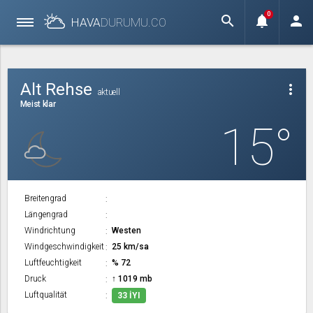
0
search
notifications
person
HAVA
DURUMU.
CO
Alt Rehse
more_vert
aktuell
Meist klar
15°
Breitengrad
Längengrad
Windrichtung
Westen
Windgeschwindigkeit
25 km/sa
Luftfeuchtigkeit
% 72
Druck
↑ 1019 mb
Luftqualität
33 İYI