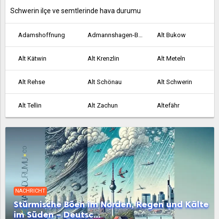
Schwerin ilçe ve semtlerinde hava durumu
Adamshoffnung
Admannshagen-Bargeshagen
Alt Bukow
Alt Kätwin
Alt Krenzlin
Alt Meteln
Alt Rehse
Alt Schönau
Alt Schwerin
Alt Tellin
Alt Zachun
Altefähr
Altenkirchen
Altenpleen
Altentreptow
Altkalen
Altwarp
Altwigshagen
Ankershagen
Anklam
Bad Doberan
NACHRICHT
Bad Kleinen
Bad Sülze
Badow
Stürmische Böen im Norden, Regen und Kälte
im Süden – Deutsc...