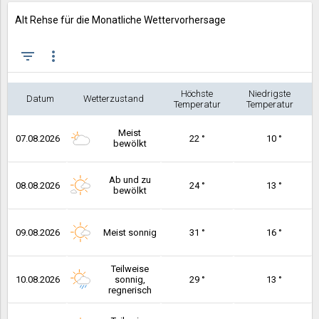
Alt Rehse für die Monatliche Wettervorhersage
filter_list
more_vert
Höchste
Niedrigste
Datum
Wetterzustand
Temperatur
Temperatur
Meist
07.08.2026
22 °
10 °
bewölkt
Ab und zu
08.08.2026
24 °
13 °
bewölkt
09.08.2026
Meist sonnig
31 °
16 °
Teilweise
10.08.2026
sonnig,
29 °
13 °
regnerisch