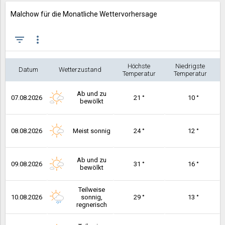
Malchow für die Monatliche Wettervorhersage
filter_list
more_vert
Höchste
Niedrigste
Datum
Wetterzustand
Temperatur
Temperatur
Ab und zu
07.08.2026
21 °
10 °
bewölkt
08.08.2026
Meist sonnig
24 °
12 °
Ab und zu
09.08.2026
31 °
16 °
bewölkt
Teilweise
10.08.2026
sonnig,
29 °
13 °
regnerisch