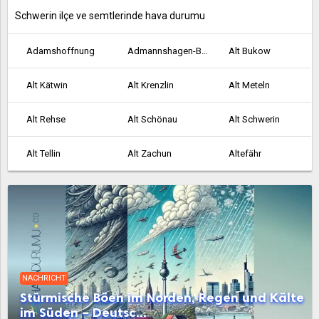
Schwerin ilçe ve semtlerinde hava durumu
Adamshoffnung
Admannshagen-Bargeshagen
Alt Bukow
Alt Kätwin
Alt Krenzlin
Alt Meteln
Alt Rehse
Alt Schönau
Alt Schwerin
Alt Tellin
Alt Zachun
Altefähr
Altenkirchen
Altenpleen
Altentreptow
Altkalen
Altwarp
Altwigshagen
Ankershagen
Anklam
Bad Doberan
NACHRICHT
Bad Kleinen
Bad Sülze
Badow
Stürmische Böen im Norden, Regen und Kälte
im Süden – Deutsc...