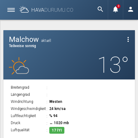
0
search
notifications
person
HAVA
DURUMU.
CO
Malchow
more_vert
aktuell
Teilweise sonnig
13°
Breitengrad
Längengrad
Windrichtung
Westen
Windgeschwindigkeit
24 km/sa
Luftfeuchtigkeit
% 94
Druck
↔ 1020 mb
Luftqualität
17 İYI