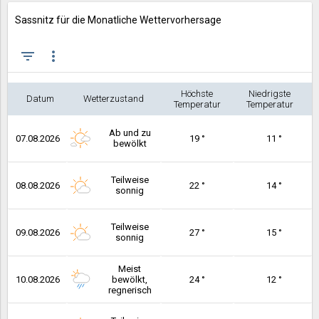
Sassnitz für die Monatliche Wettervorhersage
filter_list
more_vert
Höchste
Niedrigste
Datum
Wetterzustand
Temperatur
Temperatur
Ab und zu
07.08.2026
19 °
11 °
bewölkt
Teilweise
08.08.2026
22 °
14 °
sonnig
Teilweise
09.08.2026
27 °
15 °
sonnig
Meist
10.08.2026
bewölkt,
24 °
12 °
regnerisch