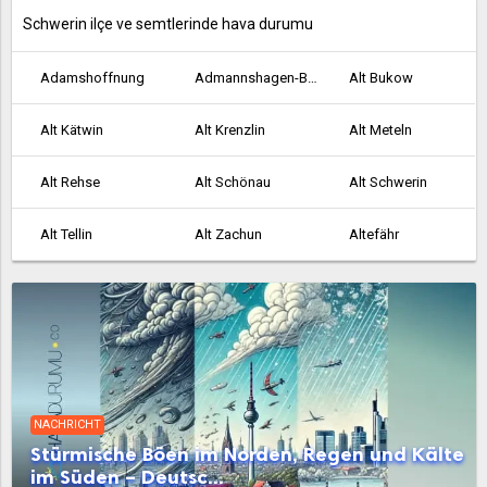
Schwerin ilçe ve semtlerinde hava durumu
Adamshoffnung
Admannshagen-Bargeshagen
Alt Bukow
Alt Kätwin
Alt Krenzlin
Alt Meteln
Alt Rehse
Alt Schönau
Alt Schwerin
Alt Tellin
Alt Zachun
Altefähr
Altenkirchen
Altenpleen
Altentreptow
Altkalen
Altwarp
Altwigshagen
Ankershagen
Anklam
Bad Doberan
NACHRICHT
Bad Kleinen
Bad Sülze
Badow
Stürmische Böen im Norden, Regen und Kälte
im Süden – Deutsc...