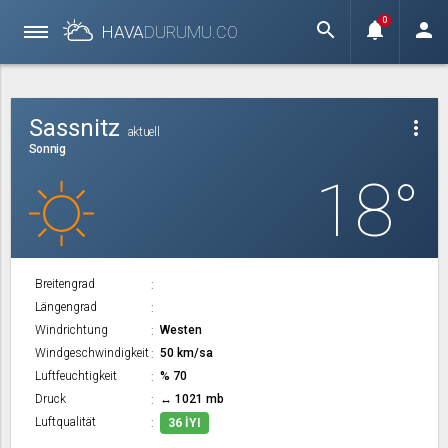
0
search
notifications
person
HAVA
DURUMU.
CO
Sassnitz
more_vert
aktuell
Sonnig
18°
Breitengrad
Längengrad
Windrichtung
Westen
Windgeschwindigkeit
50 km/sa
Luftfeuchtigkeit
% 70
Druck
↔ 1021 mb
Luftqualität
36 İYI