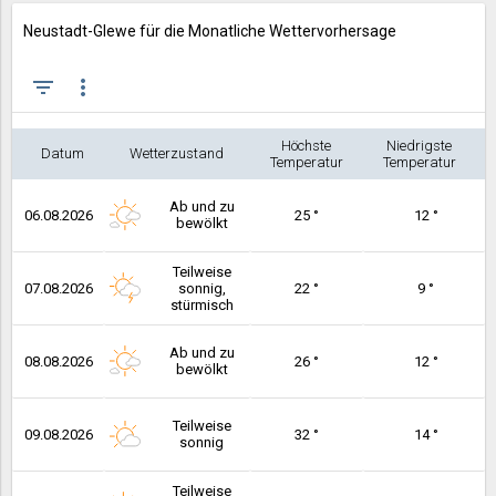
Neustadt-Glewe für die Monatliche Wettervorhersage
filter_list
more_vert
Höchste
Niedrigste
Datum
Wetterzustand
Temperatur
Temperatur
Ab und zu
06.08.2026
25 °
12 °
bewölkt
Teilweise
07.08.2026
sonnig,
22 °
9 °
stürmisch
Ab und zu
08.08.2026
26 °
12 °
bewölkt
Teilweise
09.08.2026
32 °
14 °
sonnig
Teilweise