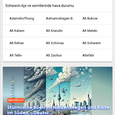
Schwerin ilçe ve semtlerinde hava durumu
Adamshoffnung
Admannshagen-Bargeshagen
Alt Bukow
Alt Kätwin
Alt Krenzlin
Alt Meteln
Alt Rehse
Alt Schönau
Alt Schwerin
Alt Tellin
Alt Zachun
Altefähr
Altenkirchen
Altenpleen
Altentreptow
Altkalen
Altwarp
Altwigshagen
Ankershagen
Anklam
Bad Doberan
NACHRICHT
Bad Kleinen
Bad Sülze
Badow
Stürmische Böen im Norden, Regen und Kälte
im Süden – Deutsc...