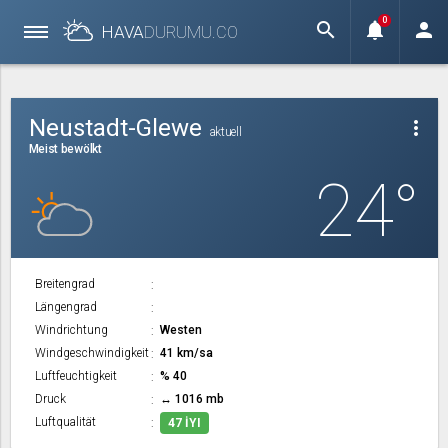
0
search
notifications
person
HAVA
DURUMU.
CO
Neustadt-Glewe
more_vert
aktuell
Meist bewölkt
24°
Breitengrad
Längengrad
Windrichtung
Westen
Windgeschwindigkeit
41 km/sa
Luftfeuchtigkeit
% 40
Druck
↔ 1016 mb
Luftqualität
47 İYI