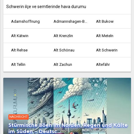
Schwerin ilçe ve semtlerinde hava durumu
Adamshoffnung
Admannshagen-Bargeshagen
Alt Bukow
Alt Kätwin
Alt Krenzlin
Alt Meteln
Alt Rehse
Alt Schönau
Alt Schwerin
Alt Tellin
Alt Zachun
Altefähr
Altenkirchen
Altenpleen
Altentreptow
Altkalen
Altwarp
Altwigshagen
Ankershagen
Anklam
Bad Doberan
NACHRICHT
Bad Kleinen
Bad Sülze
Badow
Stürmische Böen im Norden, Regen und Kälte
im Süden – Deutsc...