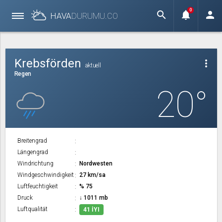
0
search
notifications
person
HAVA
DURUMU.
CO
Krebsförden
more_vert
aktuell
Regen
20°
Breitengrad
Längengrad
Windrichtung
Nordwesten
Windgeschwindigkeit
27 km/sa
Luftfeuchtigkeit
% 75
Druck
↓ 1011 mb
Luftqualität
41 İYI