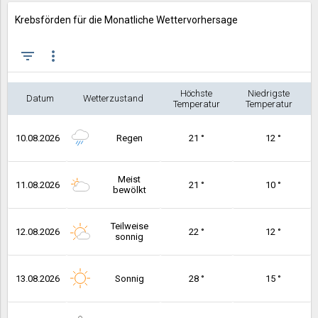
Krebsförden für die Monatliche Wettervorhersage
filter_list
more_vert
Höchste
Niedrigste
Datum
Wetterzustand
Temperatur
Temperatur
10.08.2026
Regen
21 °
12 °
Meist
11.08.2026
21 °
10 °
bewölkt
Teilweise
12.08.2026
22 °
12 °
sonnig
13.08.2026
Sonnig
28 °
15 °