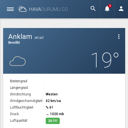
0
search
notifications
person
HAVA
DURUMU.
CO
Anklam
more_vert
aktuell
Bewölkt
19°
Breitengrad
Längengrad
Windrichtung
Westen
Windgeschwindigkeit
42 km/sa
Luftfeuchtigkeit
% 61
Druck
↔ 1020 mb
Luftqualität
26 İYI