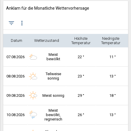
Anklam für die Monatliche Wettervorhersage
filter_list
more_vert
Höchste
Niedrigste
Datum
Wetterzustand
Temperatur
Temperatur
Meist
07.08.2026
22 °
11 °
bewölkt
Teilweise
08.08.2026
23 °
13 °
sonnig
09.08.2026
Meist sonnig
29 °
18 °
Meist
10.08.2026
bewölkt,
26 °
13 °
regnerisch