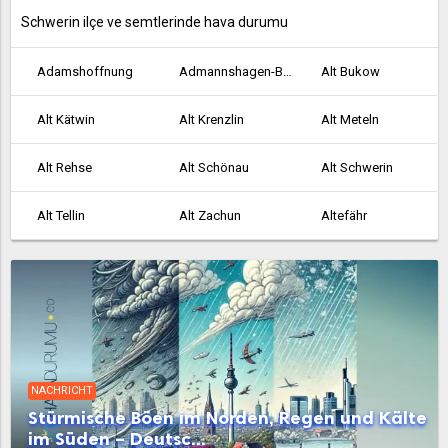
Schwerin ilçe ve semtlerinde hava durumu
Adamshoffnung
Admannshagen-Bargeshagen
Alt Bukow
Alt Kätwin
Alt Krenzlin
Alt Meteln
Alt Rehse
Alt Schönau
Alt Schwerin
Alt Tellin
Alt Zachun
Altefähr
Altenkirchen
Altenpleen
Altentreptow
Altkalen
Altwarp
Altwigshagen
Ankershagen
Anklam
Bad Doberan
NACHRICHT
Bad Kleinen
Bad Sülze
Badow
Stürmische Böen im Norden, Regen und Kälte
im Süden – Deutsc...