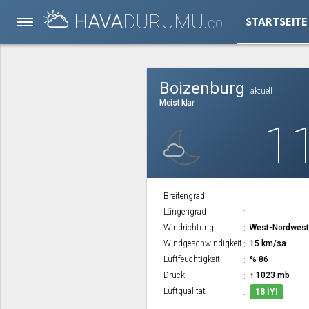
HAVA
DURUMU.
STARTSEITE
CO
Boizenburg
aktuell
Meist klar
1
Breitengrad
Längengrad
Windrichtung
West-Nordwes
Windgeschwindigkeit
15 km/sa
Luftfeuchtigkeit
% 86
Druck
↑ 1023 mb
Luftqualität
18 İYI