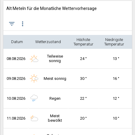
Alt Meteln für die Monatliche Wettervorhersage
filter_list
more_vert
Höchste
Niedrigste
Datum
Wetterzustand
Temperatur
Temperatur
Teilweise
08.08.2026
24 °
13 °
sonnig
09.08.2026
Meist sonnig
30 °
16 °
10.08.2026
Regen
22 °
12 °
Meist
11.08.2026
20 °
10 °
bewölkt