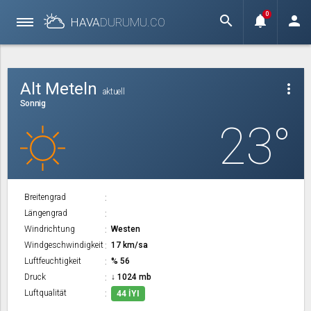
0
search
notifications
person
HAVA
DURUMU.
CO
Alt Meteln
more_vert
aktuell
Sonnig
23°
Breitengrad
Längengrad
Windrichtung
Westen
Windgeschwindigkeit
17 km/sa
Luftfeuchtigkeit
% 56
Druck
↓ 1024 mb
Luftqualität
44 İYI