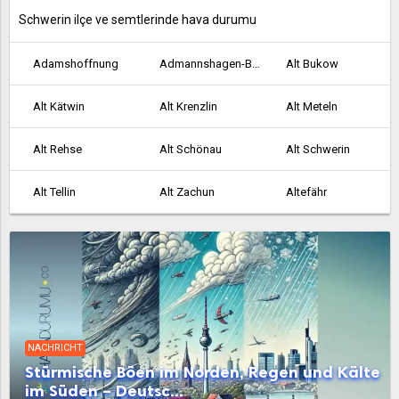
Schwerin ilçe ve semtlerinde hava durumu
Adamshoffnung
Admannshagen-Bargeshagen
Alt Bukow
Alt Kätwin
Alt Krenzlin
Alt Meteln
Alt Rehse
Alt Schönau
Alt Schwerin
Alt Tellin
Alt Zachun
Altefähr
Altenkirchen
Altenpleen
Altentreptow
Altkalen
Altwarp
Altwigshagen
Ankershagen
Anklam
Bad Doberan
NACHRICHT
Bad Kleinen
Bad Sülze
Badow
Stürmische Böen im Norden, Regen und Kälte
im Süden – Deutsc...