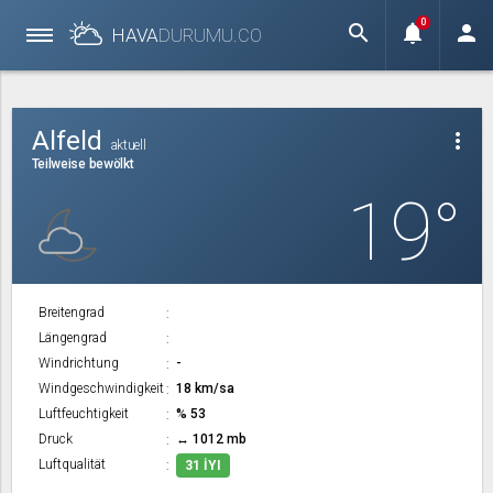
0
search
notifications
person
HAVA
DURUMU.
CO
Alfeld
more_vert
aktuell
Teilweise bewölkt
19°
Breitengrad
Längengrad
Windrichtung
-
Windgeschwindigkeit
18 km/sa
Luftfeuchtigkeit
% 53
Druck
↔ 1012 mb
Luftqualität
31 İYI