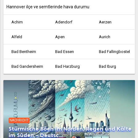
Hannover ilçe ve semtlerinde hava durumu
Achim
Adendorf
Aerzen
Alfeld
Apen
Aurich
Bad Bentheim
Bad Essen
Bad Fallingbostel
Bad Gandersheim
Bad Harzburg
Bad Iburg
Bad Lauterberg
Bad Münder am Deister
Bad Nenndorf
Bad Pyrmont
Bad Salzdetfurth
Bad Zwischenahn
Barsinghausen
Barßel
Bassum
NACHRICHT
Belm
Bergen
Beverstedt
Stürmische Böen im Norden, Regen und Kälte
im Süden – Deutsc...