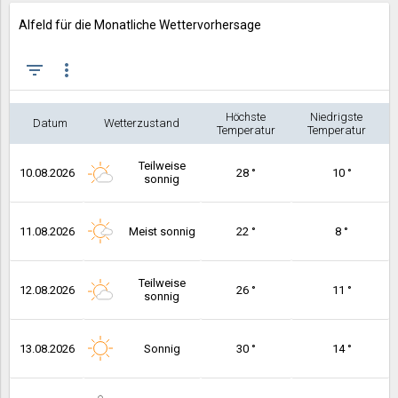
Alfeld für die Monatliche Wettervorhersage
filter_list
more_vert
Höchste
Niedrigste
Datum
Wetterzustand
Temperatur
Temperatur
Teilweise
10.08.2026
28 °
10 °
sonnig
11.08.2026
Meist sonnig
22 °
8 °
Teilweise
12.08.2026
26 °
11 °
sonnig
13.08.2026
Sonnig
30 °
14 °