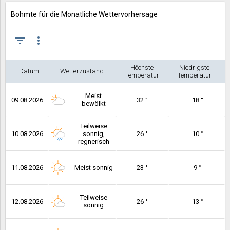
Bohmte für die Monatliche Wettervorhersage
filter_list
more_vert
Höchste
Niedrigste
Datum
Wetterzustand
Temperatur
Temperatur
Meist
09.08.2026
32 °
18 °
bewölkt
Teilweise
10.08.2026
sonnig,
26 °
10 °
regnerisch
11.08.2026
Meist sonnig
23 °
9 °
Teilweise
12.08.2026
26 °
13 °
sonnig