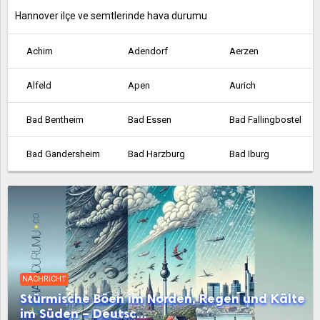
Hannover ilçe ve semtlerinde hava durumu
Achim
Adendorf
Aerzen
Alfeld
Apen
Aurich
Bad Bentheim
Bad Essen
Bad Fallingbostel
Bad Gandersheim
Bad Harzburg
Bad Iburg
Bad Lauterberg
Bad Münder am Deister
Bad Nenndorf
Bad Pyrmont
Bad Salzdetfurth
Bad Zwischenahn
Barsinghausen
Barßel
Bassum
NACHRICHT
Belm
Bergen
Beverstedt
Stürmische Böen im Norden, Regen und Kälte
im Süden – Deutsc...