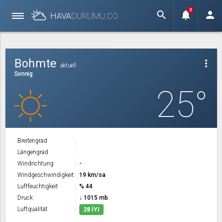
0
search
notifications
person
HAVA
DURUMU.
CO
Bohmte
more_vert
aktuell
Sonnig
25°
Breitengrad
Längengrad
Windrichtung
-
Windgeschwindigkeit
19 km/sa
Luftfeuchtigkeit
% 44
Druck
↓ 1015 mb
Luftqualität
28 İYI