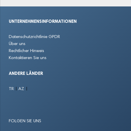
Braunschweig
Bremervörde
Buchholz in der Nordheide
UNTERNEHMENSINFORMATIONEN
Bückeburg
Burgdorf
Buxtehude
Datenschutzrichtlinie GPDR
Celle
Clausthal-Zellerfeld
Cloppenburg
Über uns
Rechtlicher Hinweis
Cremlingen
Cuxhaven
Damme
Kontaktieren Sie uns
Dassel
Delmenhorst
Diepholz
ANDERE LÄNDER
Dinklage
Döhren
Einbeck
|
|
TR
AZ
Emden
Ganderkesee
Garbsen
Georgsmarienhütte
Gifhorn
Goslar
FOLGEN SIE UNS
Göttingen
Groß Buchholz
Hameln