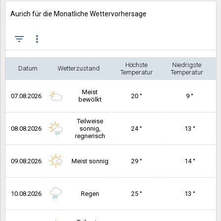
Aurich für die Monatliche Wettervorhersage
filter_list
more_vert
Höchste
Niedrigste
Datum
Wetterzustand
Temperatur
Temperatur
Meist
07.08.2026
20 °
9 °
bewölkt
Teilweise
08.08.2026
sonnig,
24 °
13 °
regnerisch
09.08.2026
Meist sonnig
29 °
14 °
10.08.2026
Regen
25 °
13 °