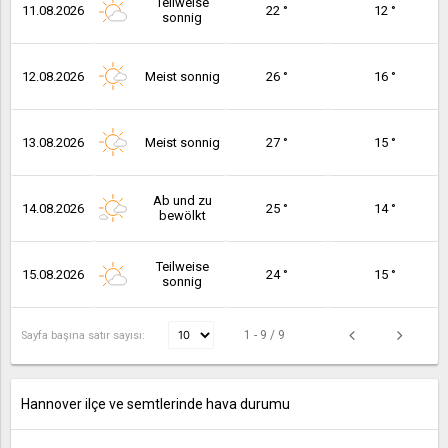
Teilweise
11.08.2026
22 °
12 °
sonnig
12.08.2026
Meist sonnig
26 °
16 °
13.08.2026
Meist sonnig
27 °
15 °
Ab und zu
14.08.2026
25 °
14 °
bewölkt
Teilweise
15.08.2026
24 °
15 °
sonnig
1 - 9 / 9
Sayfa başına satır sayısı:
Hannover ilçe ve semtlerinde hava durumu