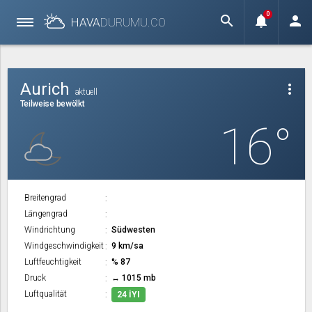
0
search
notifications
person
HAVA
DURUMU.
CO
Aurich
more_vert
aktuell
Teilweise bewölkt
16°
Breitengrad
Längengrad
Windrichtung
Südwesten
Windgeschwindigkeit
9 km/sa
Luftfeuchtigkeit
% 87
Druck
↔ 1015 mb
Luftqualität
24 İYI