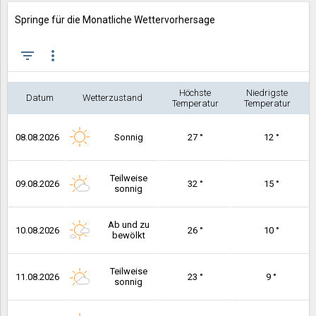
Springe für die Monatliche Wettervorhersage
filter_list
more_vert
Höchste
Niedrigste
Datum
Wetterzustand
Temperatur
Temperatur
08.08.2026
Sonnig
27 °
12 °
Teilweise
09.08.2026
32 °
15 °
sonnig
Ab und zu
10.08.2026
26 °
10 °
bewölkt
Teilweise
11.08.2026
23 °
9 °
sonnig