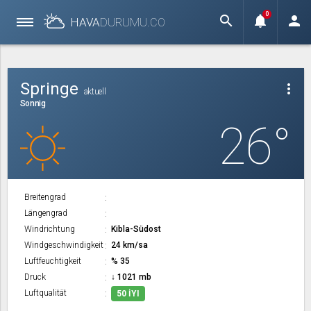
0
search
notifications
person
HAVA
DURUMU.
CO
Springe
more_vert
aktuell
Sonnig
26°
Breitengrad
Längengrad
Windrichtung
Kibla-Südost
Windgeschwindigkeit
24 km/sa
Luftfeuchtigkeit
% 35
Druck
↓ 1021 mb
Luftqualität
50 İYI