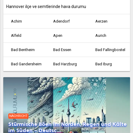
Hannover ilçe ve semtlerinde hava durumu
Achim
Adendorf
Aerzen
Alfeld
Apen
Aurich
Bad Bentheim
Bad Essen
Bad Fallingbostel
Bad Gandersheim
Bad Harzburg
Bad Iburg
Bad Lauterberg
Bad Münder am Deister
Bad Nenndorf
Bad Pyrmont
Bad Salzdetfurth
Bad Zwischenahn
Barsinghausen
Barßel
Bassum
NACHRICHT
Belm
Bergen
Beverstedt
Stürmische Böen im Norden, Regen und Kälte
im Süden – Deutsc...