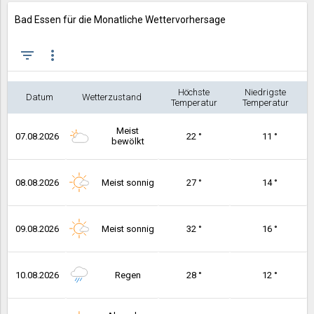
Bad Essen für die Monatliche Wettervorhersage
filter_list
more_vert
Höchste
Niedrigste
Datum
Wetterzustand
Temperatur
Temperatur
Meist
07.08.2026
22 °
11 °
bewölkt
08.08.2026
Meist sonnig
27 °
14 °
09.08.2026
Meist sonnig
32 °
16 °
10.08.2026
Regen
28 °
12 °