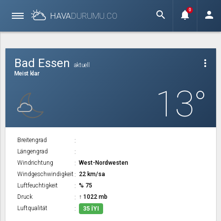
0
search
notifications
person
HAVA
DURUMU.
CO
Bad Essen
more_vert
aktuell
Meist klar
13°
Breitengrad
Längengrad
Windrichtung
West-Nordwesten
Windgeschwindigkeit
22 km/sa
Luftfeuchtigkeit
% 75
Druck
↑ 1022 mb
Luftqualität
35 İYI