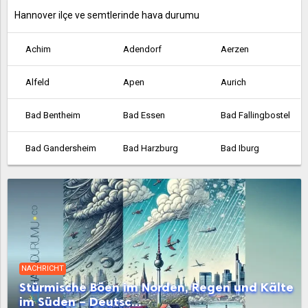
Hannover ilçe ve semtlerinde hava durumu
Achim
Adendorf
Aerzen
Alfeld
Apen
Aurich
Bad Bentheim
Bad Essen
Bad Fallingbostel
Bad Gandersheim
Bad Harzburg
Bad Iburg
Bad Lauterberg
Bad Münder am Deister
Bad Nenndorf
Bad Pyrmont
Bad Salzdetfurth
Bad Zwischenahn
Barsinghausen
Barßel
Bassum
NACHRICHT
Belm
Bergen
Beverstedt
Stürmische Böen im Norden, Regen und Kälte
im Süden – Deutsc...