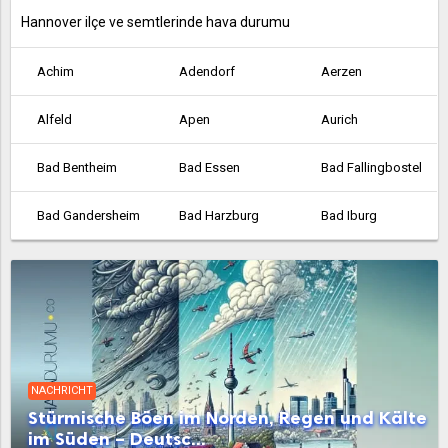
Hannover ilçe ve semtlerinde hava durumu
Achim
Adendorf
Aerzen
Alfeld
Apen
Aurich
Bad Bentheim
Bad Essen
Bad Fallingbostel
Bad Gandersheim
Bad Harzburg
Bad Iburg
Bad Lauterberg
Bad Münder am Deister
Bad Nenndorf
Bad Pyrmont
Bad Salzdetfurth
Bad Zwischenahn
Barsinghausen
Barßel
Bassum
NACHRICHT
Belm
Bergen
Beverstedt
Stürmische Böen im Norden, Regen und Kälte
im Süden – Deutsc...