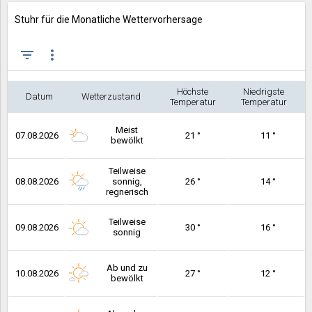
Stuhr für die Monatliche Wettervorhersage
filter_list
more_vert
Höchste
Niedrigste
Datum
Wetterzustand
Temperatur
Temperatur
Meist
07.08.2026
21 °
11 °
bewölkt
Teilweise
08.08.2026
sonnig,
26 °
14 °
regnerisch
Teilweise
09.08.2026
30 °
16 °
sonnig
Ab und zu
10.08.2026
27 °
12 °
bewölkt