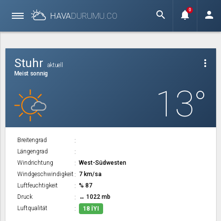
0
search
notifications
person
HAVA
DURUMU.
CO
Stuhr
more_vert
aktuell
Meist sonnig
13°
Breitengrad
Längengrad
Windrichtung
West-Südwesten
Windgeschwindigkeit
7 km/sa
Luftfeuchtigkeit
% 87
Druck
↔ 1022 mb
Luftqualität
18 İYI