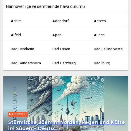
Hannover ilçe ve semtlerinde hava durumu
Achim
Adendorf
Aerzen
Alfeld
Apen
Aurich
Bad Bentheim
Bad Essen
Bad Fallingbostel
Bad Gandersheim
Bad Harzburg
Bad Iburg
Bad Lauterberg
Bad Münder am Deister
Bad Nenndorf
Bad Pyrmont
Bad Salzdetfurth
Bad Zwischenahn
Barsinghausen
Barßel
Bassum
NACHRICHT
Belm
Bergen
Beverstedt
Stürmische Böen im Norden, Regen und Kälte
im Süden – Deutsc...