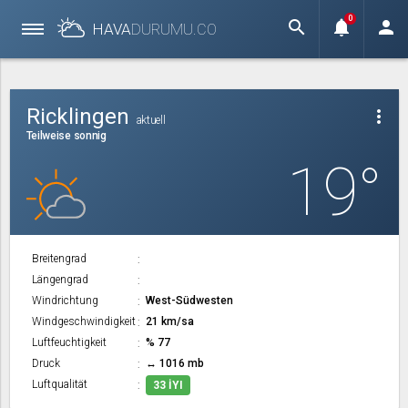
0
search
notifications
person
HAVA
DURUMU.
CO
Ricklingen
more_vert
aktuell
Teilweise sonnig
19°
Breitengrad
Längengrad
Windrichtung
West-Südwesten
Windgeschwindigkeit
21 km/sa
Luftfeuchtigkeit
% 77
Druck
↔ 1016 mb
Luftqualität
33 İYI