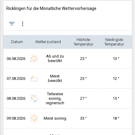
Ricklingen für die Monatliche Wettervorhersage
filter_list
more_vert
Höchste
Niedrigste
Datum
Wetterzustand
Temperatur
Temperatur
Ab und zu
06.08.2026
25 °
13 °
bewölkt
Meist
07.08.2026
23 °
12 °
bewölkt
Teilweise
08.08.2026
sonnig,
27 °
15 °
regnerisch
09.08.2026
Meist sonnig
33 °
18 °