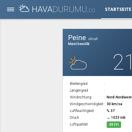
HAVA
DURUMU.
STARTSEITE
CO
Peine
aktuell
Meist bewölkt
2
Breitengrad
Längengrad
Windrichtung
Nord-Nordwest
Windgeschwindigkeit
30 km/sa
Luftfeuchtigkeit
% 37
Druck
↔ 1023 mb
Luftqualität
39 İYI