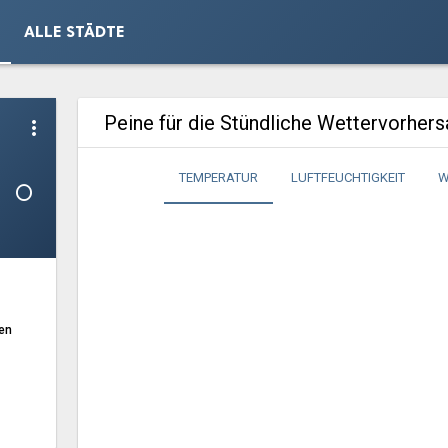
ALLE STÄDTE
Peine für die Stündliche Wettervorher
more_vert
1°
TEMPERATUR
LUFTFEUCHTIGKEIT
W
en