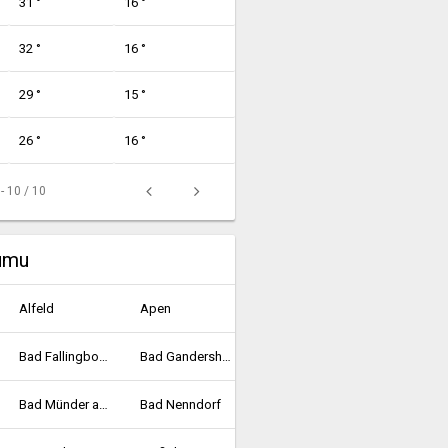
31 °
16 °
32 °
16 °
29 °
15 °
26 °
16 °
 - 10 / 10
rumu
Alfeld
Apen
Bad Fallingbostel
Bad Gandersheim
Bad Münder am Deister
Bad Nenndorf