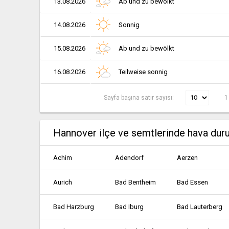
13.08.2026
Ab und zu bewölkt
14.08.2026
Sonnig
15.08.2026
Ab und zu bewölkt
16.08.2026
Teilweise sonnig
Sayfa başına satır sayısı:
1
Hannover ilçe ve semtlerinde hava du
Achim
Adendorf
Aerzen
Aurich
Bad Bentheim
Bad Essen
Bad Harzburg
Bad Iburg
Bad Lauterberg