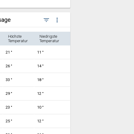
sage
filter_list
more_vert
Höchste
Niedrigste
Temperatur
Temperatur
21 °
11 °
26 °
14 °
33 °
18 °
29 °
12 °
23 °
10 °
25 °
12 °