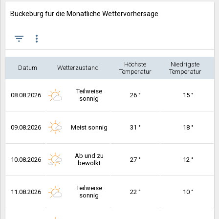
Bückeburg für die Monatliche Wettervorhersage
filter_list
more_vert
Höchste
Niedrigste
Datum
Wetterzustand
Temperatur
Temperatur
Teilweise
08.08.2026
26 °
15 °
sonnig
09.08.2026
Meist sonnig
31 °
18 °
Ab und zu
10.08.2026
27 °
12 °
bewölkt
Teilweise
11.08.2026
22 °
10 °
sonnig