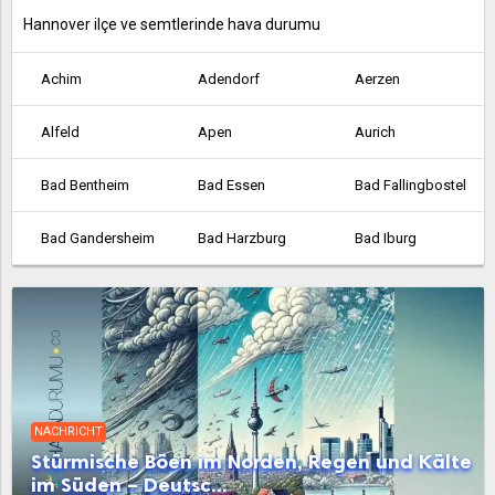
Hannover ilçe ve semtlerinde hava durumu
Achim
Adendorf
Aerzen
Alfeld
Apen
Aurich
Bad Bentheim
Bad Essen
Bad Fallingbostel
Bad Gandersheim
Bad Harzburg
Bad Iburg
Bad Lauterberg
Bad Münder am Deister
Bad Nenndorf
Bad Pyrmont
Bad Salzdetfurth
Bad Zwischenahn
Barsinghausen
Barßel
Bassum
NACHRICHT
Belm
Bergen
Beverstedt
Stürmische Böen im Norden, Regen und Kälte
im Süden – Deutsc...