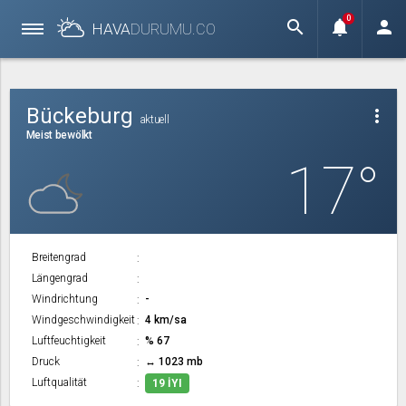
0
search
notifications
person
HAVA
DURUMU.
CO
Bückeburg
more_vert
aktuell
Meist bewölkt
17°
Breitengrad
Längengrad
Windrichtung
-
Windgeschwindigkeit
4 km/sa
Luftfeuchtigkeit
% 67
Druck
↔ 1023 mb
Luftqualität
19 İYI