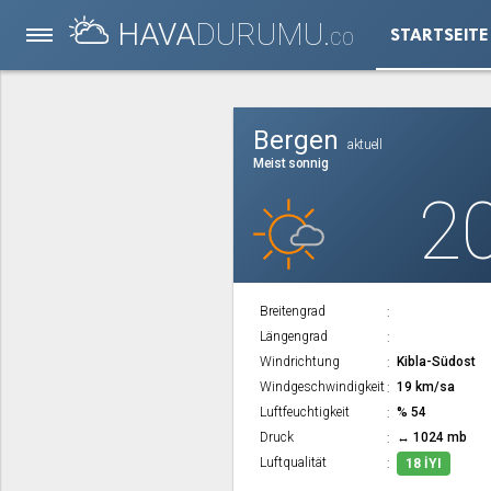
HAVA
DURUMU.
STARTSEITE
CO
Bergen
aktuell
Meist sonnig
2
Breitengrad
Längengrad
Windrichtung
Kibla-Südost
Windgeschwindigkeit
19 km/sa
Luftfeuchtigkeit
% 54
Druck
↔ 1024 mb
Luftqualität
18 İYI