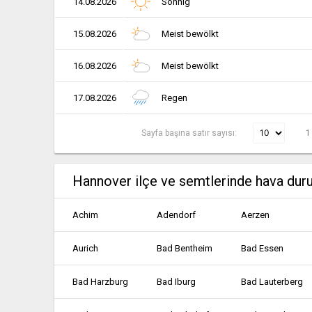
14.08.2026
Sonnig
15.08.2026
Meist bewölkt
16.08.2026
Meist bewölkt
17.08.2026
Regen
Sayfa başına satır sayısı:
1
Hannover ilçe ve semtlerinde hava du
Achim
Adendorf
Aerzen
Aurich
Bad Bentheim
Bad Essen
Bad Harzburg
Bad Iburg
Bad Lauterberg