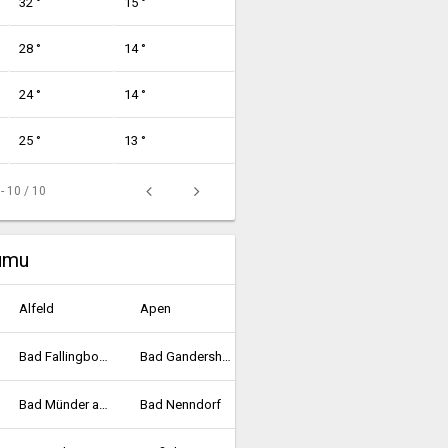
32 °
15 °
28 °
14 °
24 °
14 °
25 °
13 °
 - 10 / 10
rumu
Alfeld
Apen
Bad Fallingbostel
Bad Gandersheim
Bad Münder am Deister
Bad Nenndorf