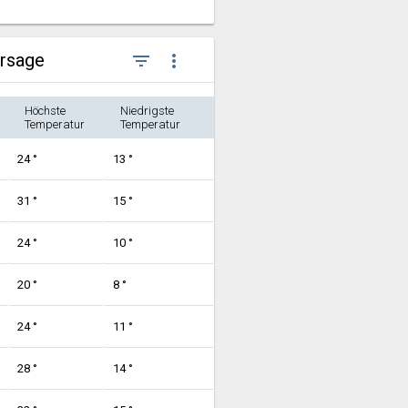
ersage
filter_list
more_vert
Höchste
Niedrigste
Temperatur
Temperatur
24 °
13 °
31 °
15 °
24 °
10 °
20 °
8 °
24 °
11 °
28 °
14 °