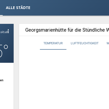
ALLE STÄDTE
Georgsmarienhütte für die Stündliche 
more_vert
aktuell
5°
TEMPERATUR
LUFTFEUCHTIGKEIT
W
ten