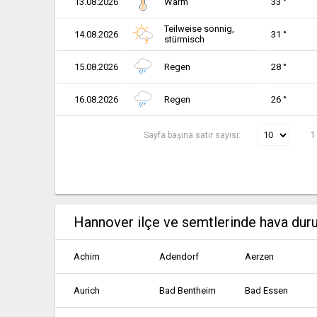
13.08.2026
Warm
33 °
Teilweise sonnig,
14.08.2026
31 °
stürmisch
15.08.2026
Regen
28 °
16.08.2026
Regen
26 °
Sayfa başına satır sayısı:
1
Hannover ilçe ve semtlerinde hava du
Achim
Adendorf
Aerzen
Aurich
Bad Bentheim
Bad Essen