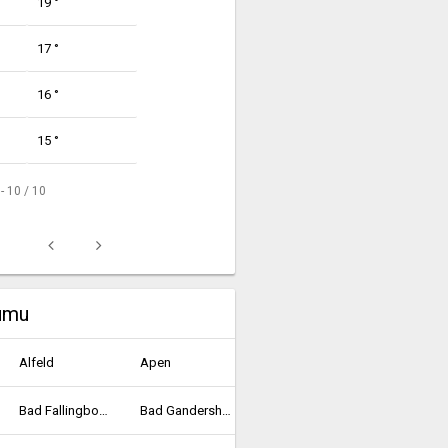
19 °
17 °
16 °
15 °
 - 10 / 10
rumu
Alfeld
Apen
Bad Fallingbostel
Bad Gandersheim