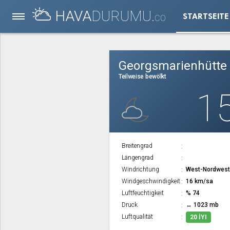
HAVA
DURUMU.
STARTSEITE
CO
Georgsmarienhütte
Teilweise bewölkt
1
Breitengrad
Längengrad
Windrichtung
West-Nordwes
Windgeschwindigkeit
16 km/sa
Luftfeuchtigkeit
% 74
Druck
↔ 1023 mb
Luftqualität
20 İYI