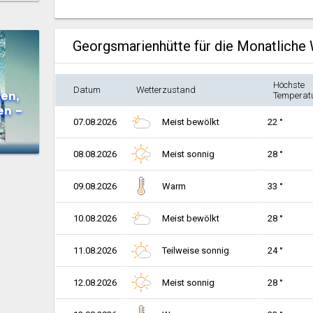
Georgsmarienhütte für die Monatliche
Höchste
Datum
Wetterzustand
en,
Temperat
en –
07.08.2026
Meist bewölkt
22 °
08.08.2026
Meist sonnig
28 °
09.08.2026
Warm
33 °
10.08.2026
Meist bewölkt
28 °
11.08.2026
Teilweise sonnig
24 °
12.08.2026
Meist sonnig
28 °